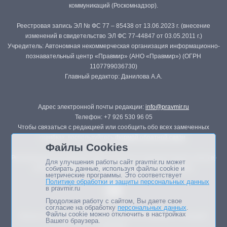
коммуникаций (Роскомнадзор).
Реестровая запись ЭЛ № ФС 77 – 85438 от 13.06.2023 г. (внесение
изменений в свидетельство ЭЛ ФС 77-44847 от 03.05.2011 г.)
Учредитель: Автономная некоммерческая организация информационно-
познавательный центр «Правмир» (АНО «Правмир») (ОГРН
1107799036730)
Главный редактор: Данилова А.А.
Адрес электронной почты редакции:
info@pravmir.ru
Телефон: +7 926 530 96 05
Чтобы связаться с редакцией или сообщить обо всех замеченных
ошибках, воспользуйтесь
формой обратной связи
.
Файлы Cookies
Републикация материалов сайта в печатных изданиях (книгах, прессе)
Для улучшения работы сайт pravmir.ru может
возможна только с письменного разрешения редакции.
собирать данные, используя файлы cookie и
метрические программы. Это соответствует
Политике обработки и защиты персональных данных
в pravmir.ru
Продолжая работу с сайтом, Вы даете свое
согласие на обработку
персональных данных
.
Файлы cookie можно отключить в настройках
Мнение авторов статей портала может не совпадать с позицией
Вашего браузера.
редакции.