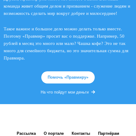
команда живет общим делом и призванием - служение людям и
возможность сделать мир вокруг добрее и милосерднее!
Такое важное и большое дело можно делать только вместе.
Поэтому «Правмир» просит вас о поддержке. Например, 50
рублей в месяц это много или мало? Чашка кофе? Это не так
много для семейного бюджета, но это значительная сумма для
Правмира.
Помочь «Правмиру»
На что пойдут мои деньги
Рассылка
О портале
Контакты
Партнёрам