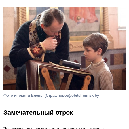
Фото инокини Елены (Страшновой)/obitel-minsk.by
Замечательный отрок
Что священнику делать с теми подростками, которые