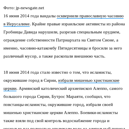
Фото: jp-newsgate.net
16 июня 2014 года вандалы
осквернили православную часовню
в Иерусалиме
. Крайне правые израильские активисты из района
Гробницы Давида нарушили, разрезав специальным орудием,
ограждение собственности Патриархата на Святом Сионе, а
именно, часовню-катакомбу Пятидесятницы и бросили за него
различный мусор, а также раскопали внешнюю часть.
18 июня 2014 года стало известно о том, что исламисты,
окружившие город в Сирии,
избрали мишенью христианские
церкви
. Армянский католический архиепископ Алеппо, самого
большого города Сирии, Бутрос Мараяти, сообщил, что
повстанцы-исламисты, окружившие город, избрали своей
мишенью христианские церкви Алеппо. Боевики-исламисты
также взяли под свой контроль водоснабжение города и
несколько раз полностью отключали воду на длительный период