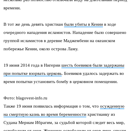
времени.
В тот же день девять христиан
были убиты в Кении
в ходе
очередного нападения исламистов. Нападение было совершено
группой исламистов в деревне Маджембени на океанском
побережье Кении, около острова Ламу.
19 июня 2014 года в Нигерии
шесть боевиков были задержаны
при попытке взорвать церковь
. Боевиков удалось задержать во
время попытки установить бомбу в церковном помещении.
Фото: blagovest-info.ru
Также 19 июня появилась информация о том, что
осужденную
на смертную казнь во время беременности
христианку из
Судана Мериам Ибрагим, за судьбой которой следит весь мир,
освободили от оков. Женщину освободили от оков лишь спустя