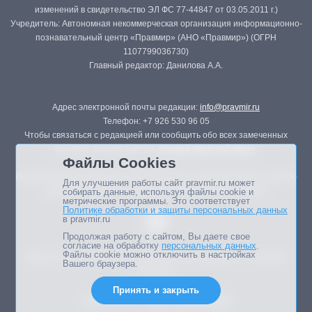
изменений в свидетельство ЭЛ ФС 77-44847 от 03.05.2011 г.)
Учредитель: Автономная некоммерческая организация информационно-
познавательный центр «Правмир» (АНО «Правмир») (ОГРН
1107799036730)
Главный редактор: Данилова А.А.
Адрес электронной почты редакции:
info@pravmir.ru
Телефон: +7 926 530 96 05
Чтобы связаться с редакцией или сообщить обо всех замеченных
ошибках, воспользуйтесь
формой обратной связи
.
Файлы Cookies
Републикация материалов сайта в печатных изданиях (книгах, прессе)
Для улучшения работы сайт pravmir.ru может
возможна только с письменного разрешения редакции.
собирать данные, используя файлы cookie и
метрические программы. Это соответствует
Политике обработки и защиты персональных данных
в pravmir.ru
Продолжая работу с сайтом, Вы даете свое
согласие на обработку
персональных данных
.
Файлы cookie можно отключить в настройках
Мнение авторов статей портала может не совпадать с позицией
Вашего браузера.
редакции.
Принять и закрыть
Дизайн сайта -