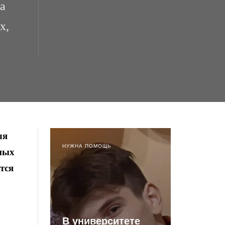
а
х,
ля
НУЖНА ПОМОЩЬ
нных
тся
В университете