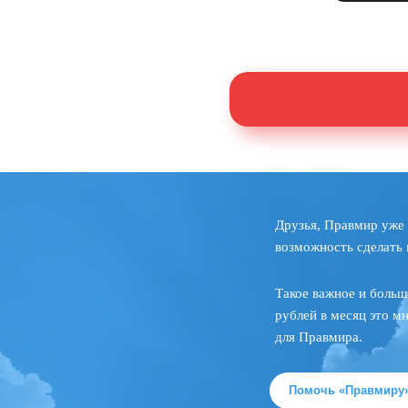
Друзья, Правмир уже 
возможность сделать 
Такое важное и больш
рублей в месяц это м
для Правмира.
Помочь «Правмиру