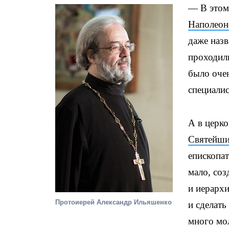
— В этом 
Наполео
даже назв
проходили
было очен
специалис
А в церко
Святейши
епископат
мало, со
и иерархи
Протоиерей Александр Ильяшенко
и сделат
много мо