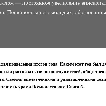
ллом — постоянное увеличение епископат
и. Появилось много молодых, образованны
для подведения итогов года. Каким этот год был д
росили рассказать священнослужителей, обществе
ства. Своими впечатлениями и размышлениями дели
тоятель храма Всемилостивого Спаса б.