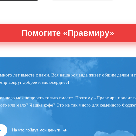
Помогите «Правмиру»
много лет вместе с вами. Вся наша команда живет общим делом и 
мир вокруг добрее и милосерднее!
ое дело можно делать только вместе. Поэтому «Правмир» просит в
ного или мало? Чашка кофе? Это не так много для семейного бюджет
»
На что пойдут мои деньги