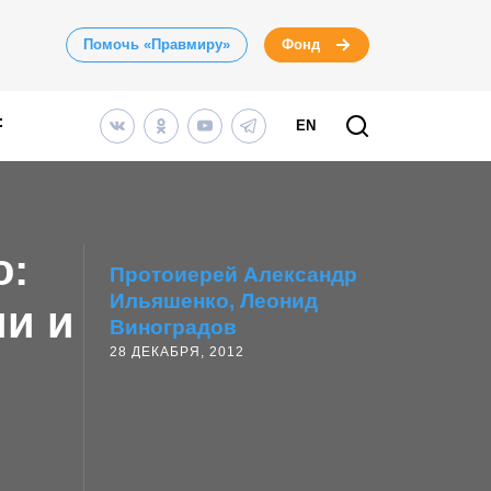
Помочь «Правмиру»
Фонд
EN
о:
Протоиерей Александр
Ильяшенко
Леонид
и и
Виноградов
28 ДЕКАБРЯ, 2012