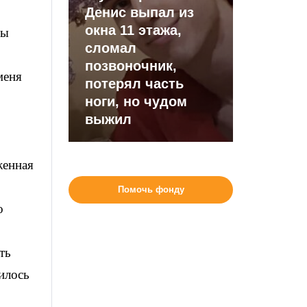
Денис выпал из
окна 11 этажа,
бы
сломал
позвоночник,
меня
потерял часть
ноги, но чудом
выжил
женная
Помочь фонду
о
ть
илось