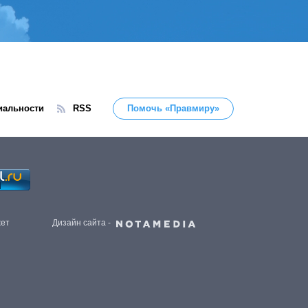
иальности
RSS
Помочь «Правмиру»
жет
Дизайн сайта -