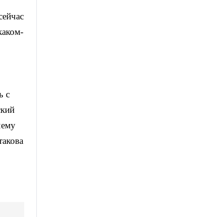
сейчас
каком-
ь с
ский
чему
такова