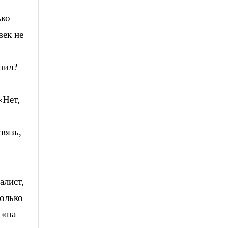
ько
век не
пил?
«Нет,
вязь,
алист,
колько
 «на