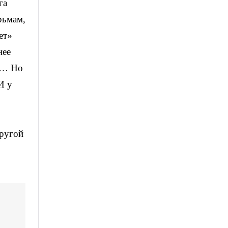
га
рьмам,
ет»
нее
ет… Но
И у
другой