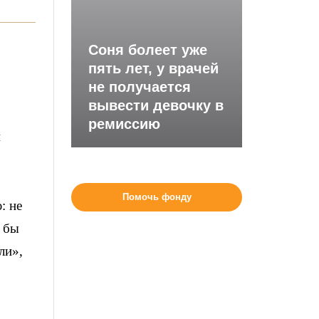
Соня болеет уже
пять лет, у врачей
не получается
вывести девочку в
ремиссию
и
Помочь фонду
: не
к бы
ли»,