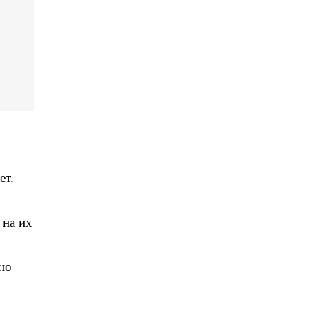
ет.
 на их
но