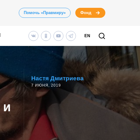
Помочь «Правмиру»
Фонд
EN
Настя Дмитриева
7 ИЮНЯ, 2019
 и