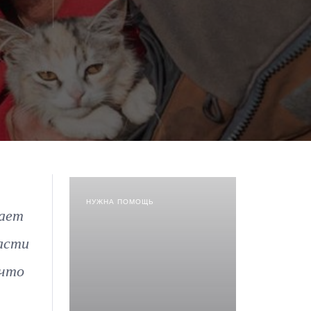
НУЖНА ПОМОЩЬ
вает
асти
 что