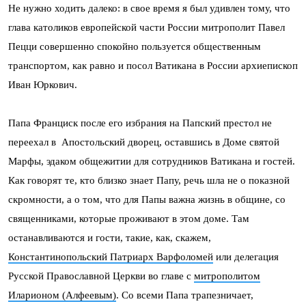
Не нужно ходить далеко: в свое время я был удивлен тому, что
глава католиков европейской части России митрополит Павел
Пецци совершенно спокойно пользуется общественным
транспортом, как равно и посол Ватикана в России архиепископ
Иван Юркович.
Папа Франциск после его избрания на Папский престол не
переехал в Апостольский дворец, оставшись в Доме святой
Марфы, эдаком общежитии для сотрудников Ватикана и гостей.
Как говорят те, кто близко знает Папу, речь шла не о показной
скромности, а о том, что для Папы важна жизнь в общине, со
священниками, которые проживают в этом доме. Там
останавливаются и гости, такие, как, скажем,
Константинопольский Патриарх Варфоломей
или делегация
Русской Православной Церкви во главе с
митрополитом
Иларионом (Алфеевым)
. Со всеми Папа трапезничает,