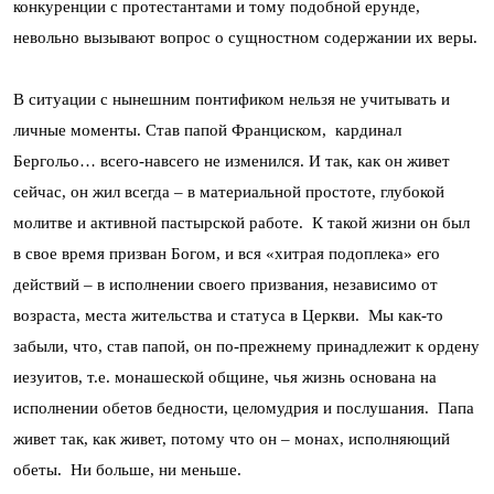
конкуренции с протестантами и тому подобной ерунде,
невольно вызывают вопрос о сущностном содержании их веры.
В ситуации с нынешним понтификом нельзя не учитывать и
личные моменты. Став папой Франциском, кардинал
Бергольо… всего-навсего не изменился. И так, как он живет
сейчас, он жил всегда – в материальной простоте, глубокой
молитве и активной пастырской работе. К такой жизни он был
в свое время призван Богом, и вся «хитрая подоплека» его
действий – в исполнении своего призвания, независимо от
возраста, места жительства и статуса в Церкви. Мы как-то
забыли, что, став папой, он по-прежнему принадлежит к ордену
иезуитов, т.е. монашеской общине, чья жизнь основана на
исполнении обетов бедности, целомудрия и послушания. Папа
живет так, как живет, потому что он – монах, исполняющий
обеты. Ни больше, ни меньше.