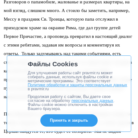
Разговоров о папамобиле, жалованье и размерах квартиры, на
мой взгляд, слишком много. А стоило бы заметить, например,
Мессу в праздник Св. Троицы, которую папа отслужил в
приходском храме на окраине Рима, где дал группе детей
Первое Причастие, а проповедь превратил в настоящий диалог
с этими ребятами, задавая им вопросы и комментируя их
ответы. Только задумываясь над такими событиями, есть
смысл искать ответ на вопрос о том, что происходит сегодня в
Файлы Cookies
католическом мире. А происходит то, что и должно
Для улучшения работы сайт pravmir.ru может
собирать данные, используя файлы cookie и
происходить в нормальной здоровой Церкви – она ищет новые
метрические программы. Это соответствует
Политике обработки и защиты персональных данных
пути молитвы и апостольской проповеди, стараясь уловить
в pravmir.ru
направление, которое показывает Святой Дух.
Продолжая работу с сайтом, Вы даете свое
согласие на обработку
персональных данных
.
Файлы cookie можно отключить в настройках
Вашего браузера.
Папе Франциску достались от его предшественника отнюдь не
Принять и закрыть
только скандалы. Человек – существо слабое, и в любое время в
Церкви найдутся те, кто будет ее позорить. Мы не видим