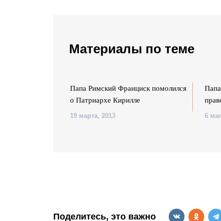
Материалы по теме
вал Украину к
Папа Римский Франциск помолился
Папа
о Патриархе Кирилле
прав
19 марта, 2013
6 мая
Поделитесь, это важно