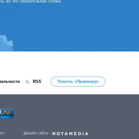
а, но это значительная сумма
иальности
RSS
Помочь «Правмиру»
жет
Дизайн сайта -