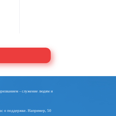
призванием - служение людям и
ас о поддержке. Например, 50