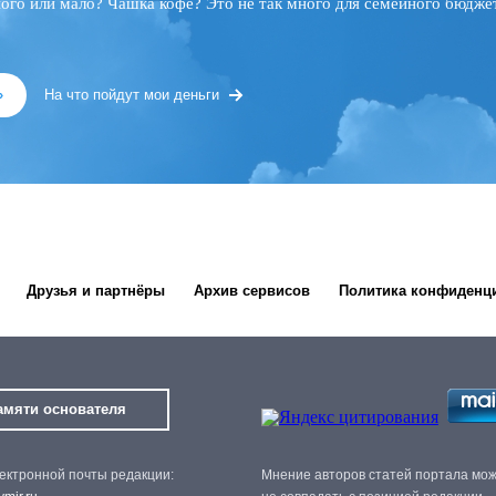
ного или мало? Чашка кофе? Это не так много для семейного бюджет
»
На что пойдут мои деньги
Друзья и партнёры
Архив сервисов
Политика конфиденц
амяти основателя
ектронной почты редакции:
Мнение авторов статей портала мо