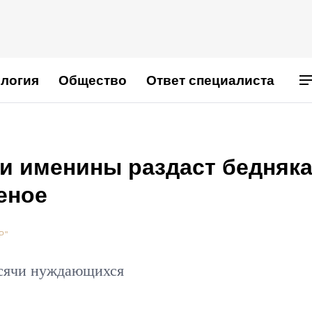
логия
Общество
Ответ специалиста
ои именины раздаст бедняк
еное
Р"
ысячи нуждающихся