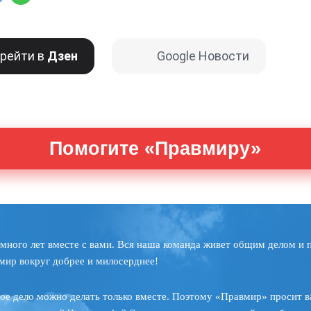
рейти в
Дзен
Google Новости
Помогите «Правмиру»
много лет вместе с вами. Вся наша команда живет общим делом и 
мир вокруг добрее и милосерднее!
ое дело можно делать только вместе. Поэтому «Правмир» просит в