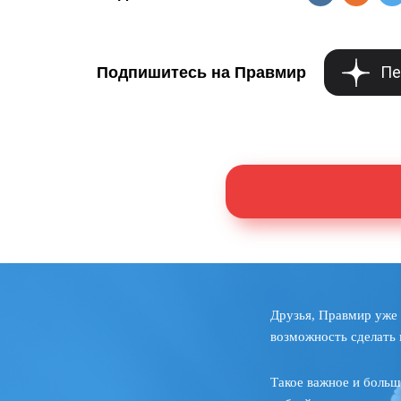
Пе
Подпишитесь на Правмир
Друзья, Правмир уже 
возможность сделать 
Такое важное и больш