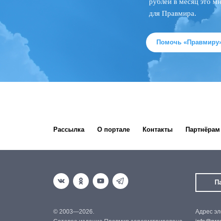
рублей в месяц это м
для Правмира.
Помочь «Правмиру
Рассылка
О портале
Контакты
Партнёрам
П
© 2003—2026.
Адрес эл