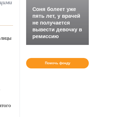
ущими
Соня болеет уже
пять лет, у врачей
не получается
вывести девочку в
ремиссию
олицы
Помочь фонду
.
ятого