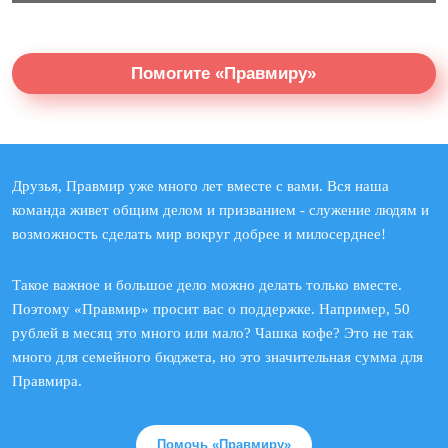
Помогите «Правмиру»
Друзья, Правмир уже много лет вместе с вами. Вся наша
команда живет общим делом и призванием - служение людям и
возможность сделать мир вокруг добрее и милосерднее!
Такое важное и большое дело можно делать только вместе.
Поэтому «Правмир» просит вас о поддержке. Например, 50
рублей в месяц это много или мало? Чашка кофе? Это не так
много для семейного бюджета, но это значительная сумма для
Правмира.
Помочь «Правмиру»