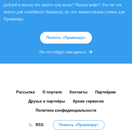
рублей в месяц это много или мало? Чашка кофе? Это не так
много для семейного бюджета, но это значительная сумма для
Правмира.
Помочь «Правмиру»
На что пойдут мои деньги
Рассылка
О портале
Контакты
Партнёрам
Друзья и партнёры
Архив сервисов
Политика конфиденциальности
RSS
Помочь «Правмиру»