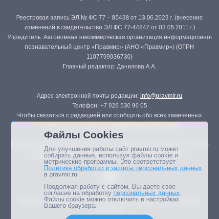
Реестровая запись ЭЛ № ФС 77 – 85438 от 13.06.2023 г. (внесение
изменений в свидетельство ЭЛ ФС 77-44847 от 03.05.2011 г.)
Учредитель: Автономная некоммерческая организация информационно-
познавательный центр «Правмир» (АНО «Правмир») (ОГРН
1107799036730)
Главный редактор: Данилова А.А.
Адрес электронной почты редакции:
info@pravmir.ru
Телефон: +7 926 530 96 05
Чтобы связаться с редакцией или сообщить обо всех замеченных
ошибках, воспользуйтесь
формой обратной связи
.
Файлы Cookies
Републикация материалов сайта в печатных изданиях (книгах, прессе)
Для улучшения работы сайт pravmir.ru может
возможна только с письменного разрешения редакции.
собирать данные, используя файлы cookie и
метрические программы. Это соответствует
Политике обработки и защиты персональных данных
в pravmir.ru
Продолжая работу с сайтом, Вы даете свое
согласие на обработку
персональных данных
.
Файлы cookie можно отключить в настройках
Мнение авторов статей портала может не совпадать с позицией
Вашего браузера.
редакции.