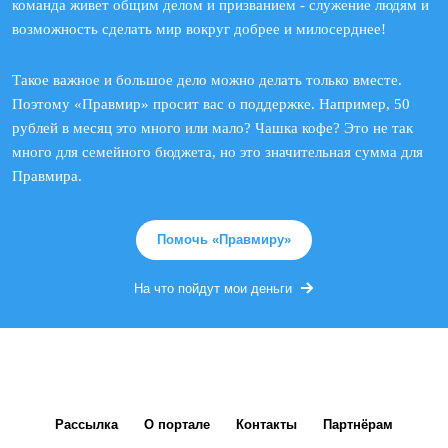
команда живет общим делом и призванием - служение людям и
возможность сделать мир вокруг добрее и милосерднее!
Такое важное и большое дело можно делать только вместе.
Поэтому «Правмир» просит вас о поддержке. Например, 50
рублей в месяц это много или мало? Чашка кофе? Это не так
много для семейного бюджета, но это значительная сумма для
Правмира.
Помочь «Правмиру»
На что пойдут мои деньги
Рассылка
О портале
Контакты
Партнёрам