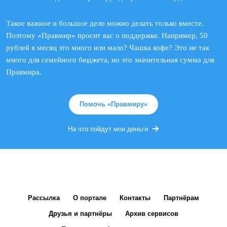
Такое важное и большое дело можно делать только вместе.
Поэтому «Правмир» просит вас о поддержке. Например, 50
рублей в месяц это много или мало? Чашка кофе? Это не так
много для семейного бюджета, но это значительная сумма для
Правмира.
Помочь «Правмиру»
На что пойдут мои деньги
Рассылка
О портале
Контакты
Партнёрам
Друзья и партнёры
Архив сервисов