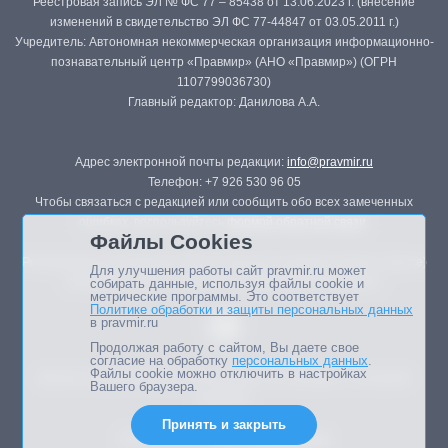
Реестровая запись ЭЛ № ФС 77 – 85438 от 13.06.2023 г. (внесение
изменений в свидетельство ЭЛ ФС 77-44847 от 03.05.2011 г.)
Учредитель: Автономная некоммерческая организация информационно-
познавательный центр «Правмир» (АНО «Правмир») (ОГРН
1107799036730)
Главный редактор: Данилова А.А.
Адрес электронной почты редакции:
info@pravmir.ru
Телефон: +7 926 530 96 05
Чтобы связаться с редакцией или сообщить обо всех замеченных
ошибках, воспользуйтесь
формой обратной связи
.
Файлы Cookies
Републикация материалов сайта в печатных изданиях (книгах, прессе)
Для улучшения работы сайт pravmir.ru может
возможна только с письменного разрешения редакции.
собирать данные, используя файлы cookie и
метрические программы. Это соответствует
Политике обработки и защиты персональных данных
в pravmir.ru
Продолжая работу с сайтом, Вы даете свое
согласие на обработку
персональных данных
.
Файлы cookie можно отключить в настройках
Мнение авторов статей портала может не совпадать с позицией
Вашего браузера.
редакции.
Принять и закрыть
Дизайн сайта -