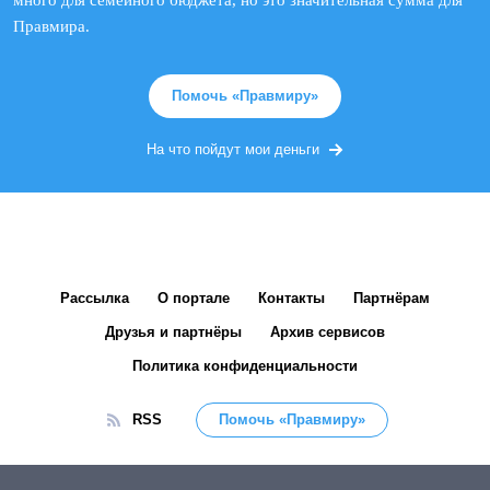
много для семейного бюджета, но это значительная сумма для
Правмира.
Помочь «Правмиру»
На что пойдут мои деньги
Рассылка
О портале
Контакты
Партнёрам
Друзья и партнёры
Архив сервисов
Политика конфиденциальности
RSS
Помочь «Правмиру»