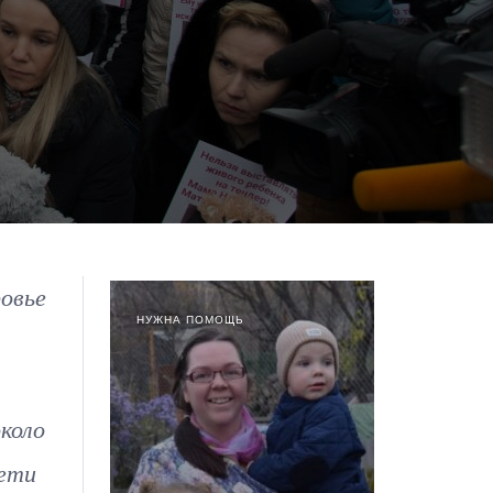
ровье
НУЖНА ПОМОЩЬ
коло
дети