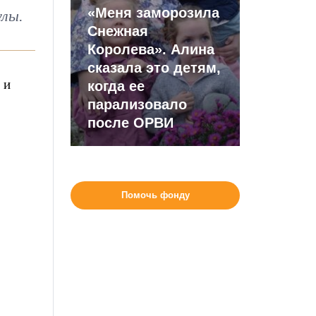
«Меня заморозила
улы.
Снежная
Королева». Алина
сказала это детям,
 и
когда ее
парализовало
после ОРВИ
Помочь фонду