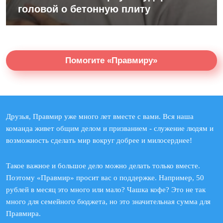
головой о бетонную плиту
Помогите «Правмиру»
Друзья, Правмир уже много лет вместе с вами. Вся наша
команда живет общим делом и призванием - служение людям и
возможность сделать мир вокруг добрее и милосерднее!
Такое важное и большое дело можно делать только вместе.
Поэтому «Правмир» просит вас о поддержке. Например, 50
рублей в месяц это много или мало? Чашка кофе? Это не так
много для семейного бюджета, но это значительная сумма для
Правмира.