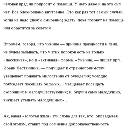
человек вряд ли попросит о помощи. У него даже и на это сил
нет. Все блокировано внутренне. Это как раз тот самый случай,
когда не надо (якобы смиренно) ждать, пока позовут на помощь
или обратятся за советом.
Впрочем, говоря, что уныние — причина праздности и лени,
не будем забывать, что у этих пороков есть не только
«пассивная», но и «активная» форма. «Уныние, — пишет прп.
Иоанн Лествичник, — подущает к странноприимству;
увещевает подавать милостыню от рукоделия; усердно
побуждает посещать больных… увещевает посещать
скорбящих и малодушествующих; и, будучи само малодушно,
внушает утешать малодушных»…
Ах, какая «золотая жила» эти слова для тех, кто, оправдывая
свой эгоизм, ставит под сомнение доброкачественность