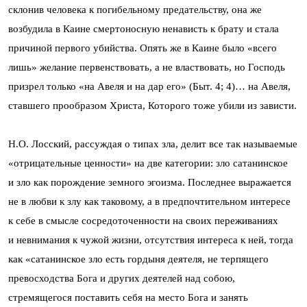
склонив человека к погибельному предательству, она же
возбудила в Каине смертоносную ненависть к брату и стала
причиной первого убийства. Опять же в Каине было «всего
лишь» желание первенствовать, а не властвовать, но Господь
призрел только «на Авеля и на дар его» (Быт. 4; 4)… на Авеля,
ставшего прообразом Христа, Которого тоже убили из зависти.
Н.О. Лосский, рассуждая о типах зла, делит все так называемые
«отрицательные ценности» на две категории: зло сатанинское
и зло как порождение земного эгоизма. Последнее выражается
не в любви к злу как таковому, а в предпочтительном интересе
к себе в смысле сосредоточенности на своих переживаниях
и невнимания к чужой жизни, отсутствия интереса к ней, тогда
как «сатанинское зло есть гордыня деятеля, не терпящего
превосходства Бога и других деятелей над собою,
стремящегося поставить себя на место Бога и занять