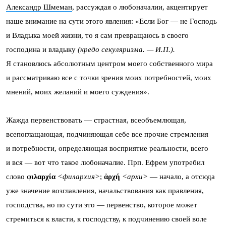
Александр Шмеман
, рассуждая о любоначалии, акцентирует
наше внимание на сути этого явления: «Если Бог — не Господь
и Владыка моей жизни, то я сам превращаюсь в своего
господина и владыку
(кредо секуляризма. — И.П.).
Я становлюсь абсолютным центром моего собственного мира
и рассматриваю все с точки зрения моих потребностей, моих
мнений, моих желаний и моего суждения».
Жажда первенствовать — страстная, всеобъемлющая,
всепоглащающая, подчиняющая себе все прочие стремления
и потребности, определяющая восприятие реальности, всего
и вся — вот что такое любоначалие. Прп. Ефрем употребил
слово
φιλαρχία
<филархия>
;
ἀρχή
<архи>
— начало, а отсюда
уже значение возглавления, начальствования как правления,
господства, но по сути это — первенство, которое может
стремиться к власти, к господству, к подчинению своей воле