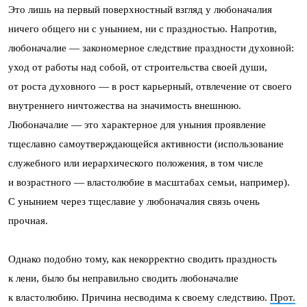
Это лишь на первый поверхностный взгляд у любоначалия
ничего общего ни с унынием, ни с праздностью. Напротив,
любоначалие — закономерное следствие праздности духовной:
уход от работы над собой, от строительства своей души,
от роста духовного — в рост карьерный, отвлечение от своего
внутреннего ничтожества на значимость внешнюю.
Любоначалие — это характерное для уныния проявление
тщеславно самоутверждающейся активности (использование
служебного или иерархического положения, в том числе
и возрастного — властолюбие в масштабах семьи, например).
С унынием через тщеславие у любоначалия связь очень
прочная.
Однако подобно тому, как некорректно сводить праздность
к лени, было бы неправильно сводить любоначалие
к властолюбию. Причина несводима к своему следствию.
Прот.