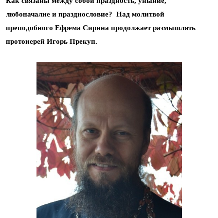
Как связаны между собой праздность, уныние,
любоначалие и празднословие? Над молитвой
преподобного Ефрема Сирина продолжает размышлять
протоиерей Игорь Прекуп.