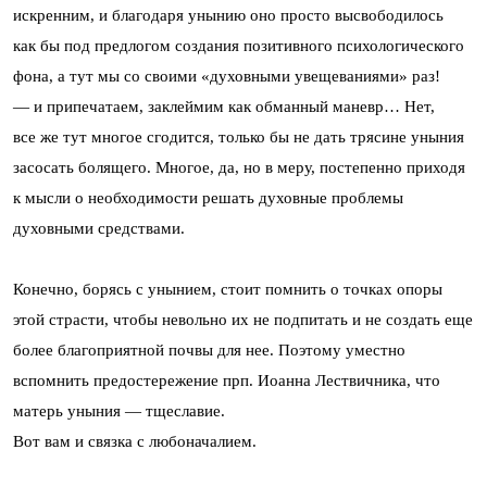
искренним, и благодаря унынию оно просто высвободилось
как бы под предлогом создания позитивного психологического
фона, а тут мы со своими «духовными увещеваниями» раз!
— и припечатаем, заклеймим как обманный маневр… Нет,
все же тут многое сгодится, только бы не дать трясине уныния
засосать болящего. Многое, да, но в меру, постепенно приходя
к мысли о необходимости решать духовные проблемы
духовными средствами.
Конечно, борясь с унынием, стоит помнить о точках опоры
этой страсти, чтобы невольно их не подпитать и не создать еще
более благоприятной почвы для нее. Поэтому уместно
вспомнить предостережение прп. Иоанна Лествичника, что
матерь уныния — тщеславие.
Вот вам и связка с любоначалием.