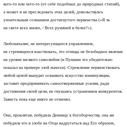
кого-то или чего-то (от себе подобных до природных стихий),
а может и не преследовать этих целей, довольствуясь
упоительным сознанием достигнутого первенства («Я ль
на свете всех милее, / Всех румяней и белее?»).
Любоначалие, не интересующееся управлением,
не стремящееся властвовать, это отнюдь не безобидное явление
на уровне мелкого самолюбия (и Пушкин это убедительно
показал на примере злой мачехи). Стремление первенствовать
любой ценой вынудит осваивать искусство манипуляции,
заставит предпринимать самоотверженные усилия, ради
достижения своей цели, не гнушаясь устранением конкурентов.
Зависть пока еще никто не отменял.
Она, проклятая, побудила Денницу к богоборчеству, она же
побудила его в злобе на Отца надругаться над Его образом,