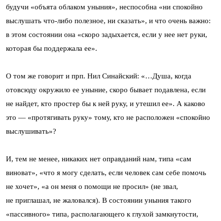
будучи «объята облаком уныния», неспособна «ни спокойно
выслушать что-либо полезное, ни сказать», и что очень важно:
в этом состоянии она «скоро задыхается, если у нее нет руки,
которая бы поддержала ее».
О том же говорит и прп. Нил Синайский: «…Душа, когда
отовсюду окружило ее уныние, скоро бывает подавлена, если
не найдет, кто простер бы к ней руку, и утешил ее». А каково
это — «протягивать руку» тому, кто не расположен «спокойно
выслушивать»?
И, тем не менее, никаких нет оправданий нам, типа «сам
виноват», «что я могу сделать, если человек сам себе помочь
не хочет», «а он меня о помощи не просил» (не звал,
не приглашал, не жаловался). В состоянии уныния такого
«пассивного» типа, располагающего к глухой замкнутости,