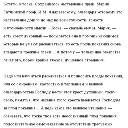
Кстати, о тоске. Сохранилось наставление прмц. Марии
Гатчинской проф. И.М. Андреевскому, благодаря которому это
наставление дошло до нас во всей точности, ясности
и утонченности мысли. «Тоска, — сказала ему м. Мария, —
есть крест духовный — посылается она в помощь кающимся,
которые не умеют раскаиваться, то есть после покаяния снова
впадают в прежние грехи… А потому — только два лекарства
лечат это, порой крайне тяжкое, душевное страдание.
Надо или научиться раскаиваться и приносить плоды покаяния,
или со смирением, кротостью и терпением и великой
благодарностью Господу нести этот крест духовный, тоску
свою, памятуя, что несение этого креста вменяется Господом
за плод покаяния… А ведь какое это великое утешение —
сознавать, что тоска твоя есть неосознанный плод покаяния,
подсознательное самонаказание за отсутствие требуемых