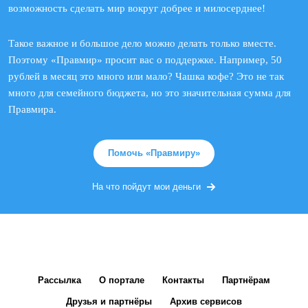
возможность сделать мир вокруг добрее и милосерднее!
Такое важное и большое дело можно делать только вместе.
Поэтому «Правмир» просит вас о поддержке. Например, 50
рублей в месяц это много или мало? Чашка кофе? Это не так
много для семейного бюджета, но это значительная сумма для
Правмира.
Помочь «Правмиру»
На что пойдут мои деньги
Рассылка
О портале
Контакты
Партнёрам
Друзья и партнёры
Архив сервисов