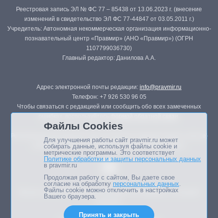
Реестровая запись ЭЛ № ФС 77 – 85438 от 13.06.2023 г. (внесение
изменений в свидетельство ЭЛ ФС 77-44847 от 03.05.2011 г.)
Учредитель: Автономная некоммерческая организация информационно-
познавательный центр «Правмир» (АНО «Правмир») (ОГРН
1107799036730)
Главный редактор: Данилова А.А.
Адрес электронной почты редакции:
info@pravmir.ru
Телефон: +7 926 530 96 05
Чтобы связаться с редакцией или сообщить обо всех замеченных
ошибках, воспользуйтесь
формой обратной связи
.
Файлы Cookies
Републикация материалов сайта в печатных изданиях (книгах, прессе)
Для улучшения работы сайт pravmir.ru может
возможна только с письменного разрешения редакции.
собирать данные, используя файлы cookie и
метрические программы. Это соответствует
Политике обработки и защиты персональных данных
в pravmir.ru
Продолжая работу с сайтом, Вы даете свое
согласие на обработку
персональных данных
.
Файлы cookie можно отключить в настройках
Мнение авторов статей портала может не совпадать с позицией
Вашего браузера.
редакции.
Принять и закрыть