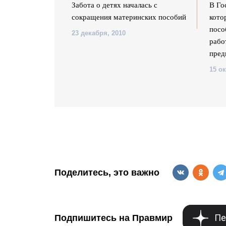
 рожать второго
Забота о детях началась с
В Го
сокращения материнских пособий
кото
посо
23 декабря, 2010
рабо
пред
15 о
Поделитесь, это важно
Пе
Подпишитесь на Правмир