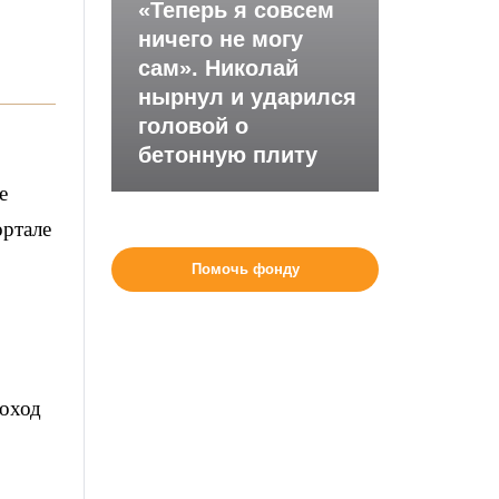
«Теперь я совсем
ничего не могу
сам». Николай
нырнул и ударился
головой о
бетонную плиту
е
ортале
Помочь фонду
доход