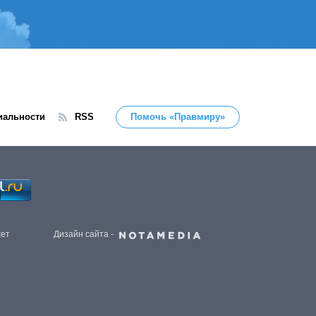
иальности
RSS
Помочь «Правмиру»
жет
Дизайн сайта -