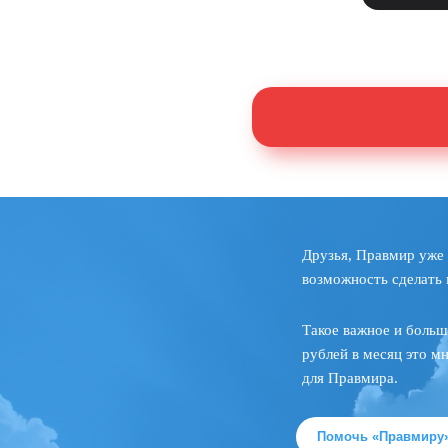
Друзья, Правмир уже 
возможность сделать 
Такое важное и больш
рублей в месяц это м
для Правмира.
Помочь «Правмиру