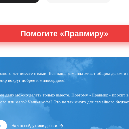
Помогите «Правмиру»
много лет вместе с вами. Вся наша команда живет общим делом и 
мир вокруг добрее и милосерднее!
ое дело можно делать только вместе. Поэтому «Правмир» просит в
ного или мало? Чашка кофе? Это не так много для семейного бюджет
»
На что пойдут мои деньги