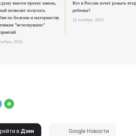
сдуму внесен проект закона,
Кто в России хочет рожать вто
рый позволит получать
ребенка?
бия по болезни и материнству
15 ноября, 2013
тникам "исчезнувших"
приятий
ктября, 2012
рейти в
Дзен
Google Новости