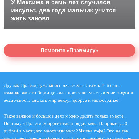
У Максима в семь лет случился
инсульт, два года мальчик учится
жить заново
Помогите «Правмиру»
Друзья, Правмир уже много лет вместе с вами. Вся наша
команда живет общим делом и призванием - служение людям и
возможность сделать мир вокруг добрее и милосерднее!
Такое важное и большое дело можно делать только вместе.
Поэтому «Правмир» просит вас о поддержке. Например, 50
рублей в месяц это много или мало? Чашка кофе? Это не так
много для семейного бюджета, но это значительная сумма для