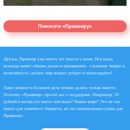
Помогите «Правмиру»
Друзья, Правмир уже много лет вместе с вами. Вся наша
команда живет общим делом и призванием - служение людям и
возможность сделать мир вокруг добрее и милосерднее!
Такое важное и большое дело можно делать только вместе.
Поэтому «Правмир» просит вас о поддержке. Например, 50
рублей в месяц это много или мало? Чашка кофе? Это не так
много для семейного бюджета, но это значительная сумма для
Правмира.