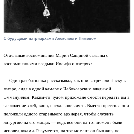
С будущими патриархами Алексием и Пименом
Отдельные воспоминания Марии Сащиной связаны с
воспоминаниями владыки Иосифа о лагерях:
— Один раз батюшка рассказывал, как они встречали Пасху в
лагере, сидя в одной камере с Чебоксарским владыкой
Эммануилом. Каким-то чудом прихожане смогли передать им в
заключение хлеб, вино, пасхальное яичко. Вместо престола они
положили одного старенького архиерея, чтобы служить
литургию на его мощах — ведь все они на тот момент были
исповедниками. Разумеется, на тот момент он был жив, но