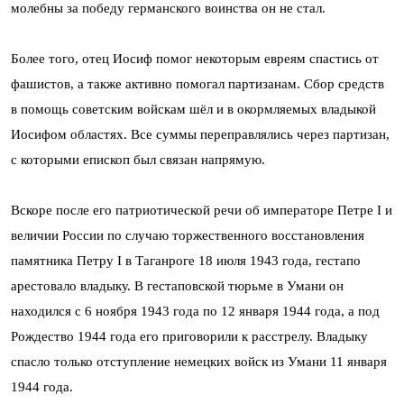
молебны за победу германского воинства он не стал.
Более того, отец Иосиф помог некоторым евреям спастись от
фашистов, а также активно помогал партизанам. Сбор средств
в помощь советским войскам шёл и в окормляемых владыкой
Иосифом областях. Все суммы переправлялись через партизан,
с которыми епископ был связан напрямую.
Вскоре после его патриотической речи об императоре Петре I и
величии России по случаю торжественного восстановления
памятника Петру I в Таганроге 18 июля 1943 года, гестапо
арестовало владыку. В гестаповской тюрьме в Умани он
находился с 6 ноября 1943 года по 12 января 1944 года, а под
Рождество 1944 года его приговорили к расстрелу. Владыку
спасло только отступление немецких войск из Умани 11 января
1944 года.