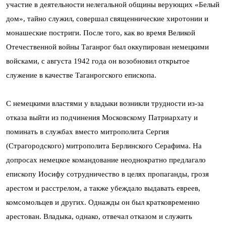
участие в деятельности нелегальной общины верующих «Белый
дом», тайно служил, совершал священнические хиротонии и
монашеские постриги. После того, как во время Великой
Отечественной войны Таганрог был оккупирован немецкими
войсками, с августа 1942 года он возобновил открытое
служение в качестве Таганрогского епископа.
С немецкими властями у владыки возникли трудности из-за
отказа выйти из подчинения Московскому Патриархату и
поминать в службах вместо митрополита Сергия
(Страгородского) митрополита Берлинского Серафима. На
допросах немецкое командование неоднократно предлагало
епископу Иосифу сотрудничество в целях пропаганды, грозя
арестом и расстрелом, а также убеждало выдавать евреев,
комсомольцев и других. Однажды он был кратковременно
арестован. Владыка, однако, отвечал отказом и служить