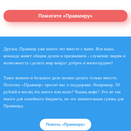
Помогите «Правмиру»
Друзья, Правмир уже много лет вместе с вами. Вся наша
команда живет общим делом и призванием - служение людям и
возможность сделать мир вокруг добрее и милосерднее!
Такое важное и большое дело можно делать только вместе.
Поэтому «Правмир» просит вас о поддержке. Например, 50
рублей в месяц это много или мало? Чашка кофе? Это не так
много для семейного бюджета, но это значительная сумма для
Правмира.
Помочь «Правмиру»