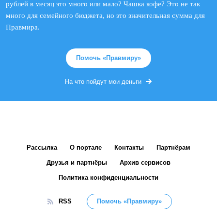
рублей в месяц это много или мало? Чашка кофе? Это не так
много для семейного бюджета, но это значительная сумма для
Правмира.
Помочь «Правмиру»
На что пойдут мои деньги
Рассылка
О портале
Контакты
Партнёрам
Друзья и партнёры
Архив сервисов
Политика конфиденциальности
RSS
Помочь «Правмиру»