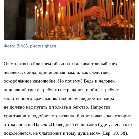
Фото: BIN63, photosight.ru
От молитвы о ближнем обычно отталкивает явный грех
человека, обида, причинённая нам, и, как следствие,
оскорблённое самолюбие. Но почему? Ведь и человек,
подпавший греху, требует сострадания, и обида требует
молитвенного врачевания. Любое очевидное зло мира
не должно нас пугать и толкать в бегство. Напротив,
христианину подобает молитвенно бодрствовать, как говорит
о том апостол Павел: «Праведный верою жив будет, а если кто
поколеблется, не благоволит к тому душа моя» (Евр. 10, 38).