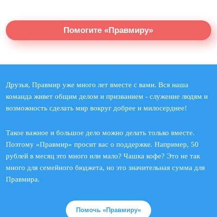
Помогите «Правмиру»
Друзья, Правмир уже много лет вместе с вами. Вся наша
команда живет общим делом и призванием - служение людям и
возможность сделать мир вокруг добрее и милосерднее!
Такое важное и большое дело можно делать только вместе.
Поэтому «Правмир» просит вас о поддержке. Например, 50
рублей в месяц это много или мало? Чашка кофе? Это не так
много для семейного бюджета, но это значительная сумма для
Правмира.
Помочь «Правмиру»