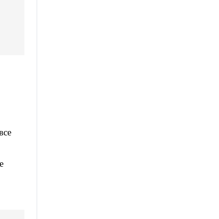
все
е