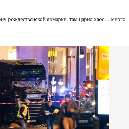
ну рождественской ярмарки, там царил хаос… много