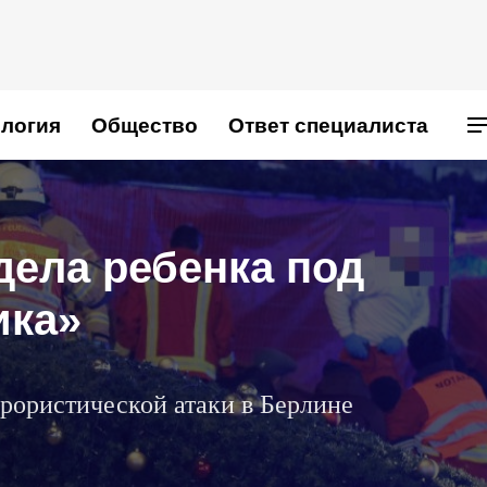
логия
Общество
Ответ специалиста
дела ребенка под
ика»
ррористической атаки в Берлине