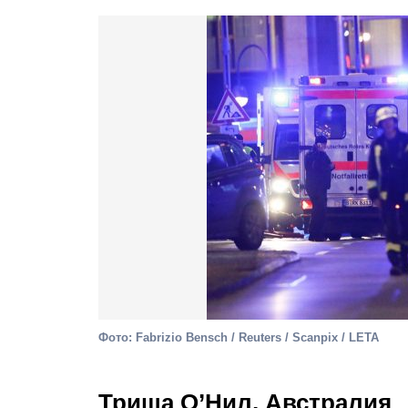
Фото: Fabrizio Bensch / Reuters / Scanpix / LETA
Триша О’Нил, Австралия