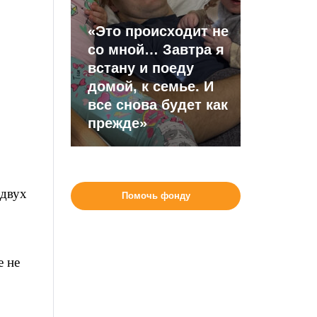
«Это происходит не
со мной… Завтра я
встану и поеду
домой, к семье. И
все снова будет как
прежде»
 двух
Помочь фонду
е не