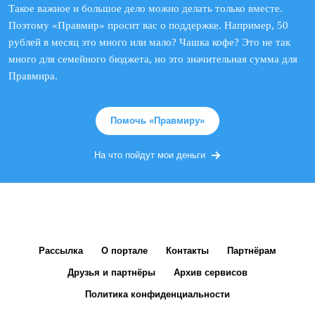
Такое важное и большое дело можно делать только вместе.
Поэтому «Правмир» просит вас о поддержке. Например, 50
рублей в месяц это много или мало? Чашка кофе? Это не так
много для семейного бюджета, но это значительная сумма для
Правмира.
Помочь «Правмиру»
На что пойдут мои деньги
Рассылка
О портале
Контакты
Партнёрам
Друзья и партнёры
Архив сервисов
Политика конфиденциальности