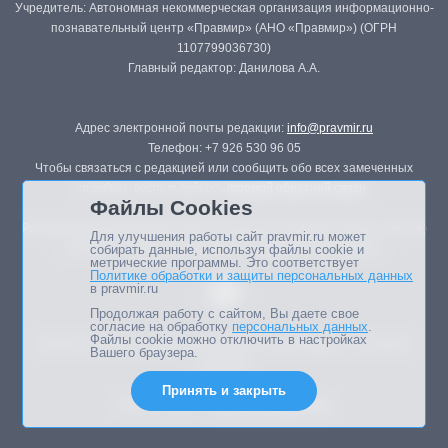
Учредитель: Автономная некоммерческая организация информационно-
познавательный центр «Правмир» (АНО «Правмир») (ОГРН
1107799036730)
Главный редактор: Данилова А.А.
Адрес электронной почты редакции:
info@pravmir.ru
Телефон: +7 926 530 96 05
Чтобы связаться с редакцией или сообщить обо всех замеченных
ошибках, воспользуйтесь
формой обратной связи
.
Файлы Cookies
Републикация материалов сайта в печатных изданиях (книгах, прессе)
Для улучшения работы сайт pravmir.ru может
возможна только с письменного разрешения редакции.
собирать данные, используя файлы cookie и
метрические программы. Это соответствует
Политике обработки и защиты персональных данных
в pravmir.ru
Продолжая работу с сайтом, Вы даете свое
согласие на обработку
персональных данных
.
Файлы cookie можно отключить в настройках
Мнение авторов статей портала может не совпадать с позицией
Вашего браузера.
редакции.
Принять и закрыть
Дизайн сайта -