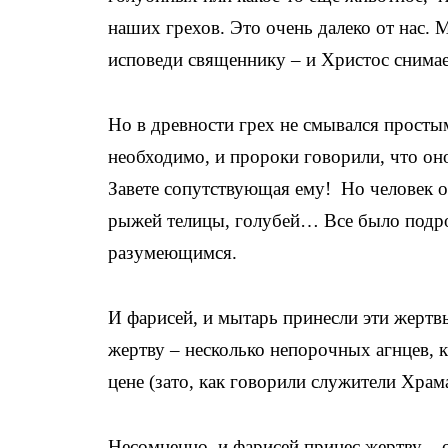
наших грехов. Это очень далеко от нас. 
исповеди священнику – и Христос снимае
Но в древности грех не смывался просты
необходимо, и пророки говорили, что оно
Завете сопутствующая ему! Но человек о
рыжей телицы, голубей… Все было подро
разумеющимся.
И фарисей, и мытарь принесли эти жертв
жертву – несколько непорочных агнцев, 
цене (зато, как говорили служители Храма
Несомненно, и фарисей принес жертву – 