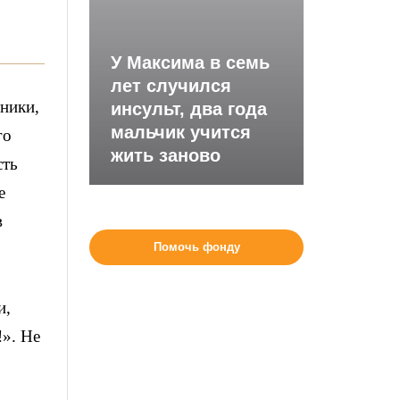
У Максима в семь
лет случился
ники,
инсульт, два года
мальчик учится
го
жить заново
сть
е
в
Помочь фонду
и,
!». Не