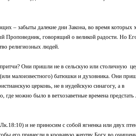
ющих – забыты далекие дни Закона, во время которых 
ый Проповедник, говорящий о великой радости. Но Ег
тво религиозных людей.
 притчи? Они пришли не в сельскую или столичную це
 (или малоизвестного) батюшки и духовника. Они при
истианскую церковь, не в иудейскую синагогу, а в
, где можно было в ветхозаветные времена предстать
(Лк.18:10) и не приносим с собой ягненка или двух пте
тобы его принесли в кровавую жертву Богу во очищен