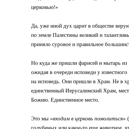
церковью!»
Да, уже иной дух царит в обществе веру
по земле Палестины великий и талантлив
приняло суровое и правильное большинс
Но куда же пришли фарисей и мытарь из
ожидая в очереди исповеди у известного
на исповедь. Они пришли в Храм. Не в хр
единственный Иерусалимский Храм, место
Божию. Единственное место.
Это мы «
входим в церковь помолиться
» 
голубиных или какое-то еще животное, ч