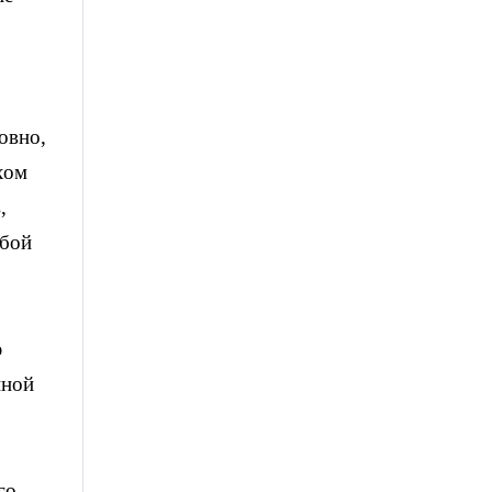
овно,
хом
,
обой
ю
нной
го