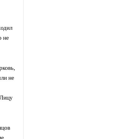
ходил
о не
рковь,
шли не
 Лицу
нцов
ие