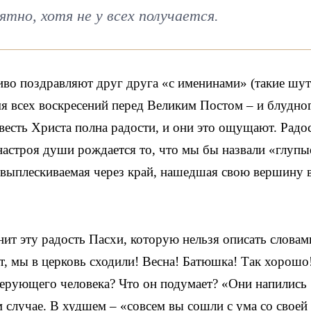
ятно, хотя не у всех получается.
во поздравляют друг друга «с именинами» (такие шут
я всех воскресений перед Великим Постом – и блудно
весть Христа полна радости, и они это ощущают. Радо
 настроя души рождается то, что мы бы назвали «глупы
 выплескиваемая через край, нашедшая свою вершину 
ит эту радость Пасхи, которую нельзя описать словам
т, мы в церковь сходили! Весна! Батюшка! Так хорошо
верующего человека? Что он подумает? «Они напились
ем случае. В худшем – «совсем вы сошли с ума со своей