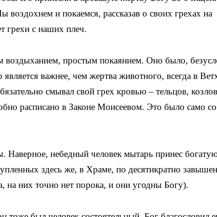
Мы воздохнем и покаемся, рассказав о своих грехах на
т грехи с наших плеч.
м воздыханием, простым покаянием. Оно было, безусл
 является важнее, чем жертва животного, всегда в Вет
бязательно смывал свой грех кровью – тельцов, козлов
бно расписано в Законе Моисеевом. Это было само с
ы. Наверное, небедный человек мытарь принес богату
купленных здесь же, в Храме, по десятикратно завыше
, на них точно нет порока, и они угодны Богу).
он тоже был человек состоятельный, Бог благословил е