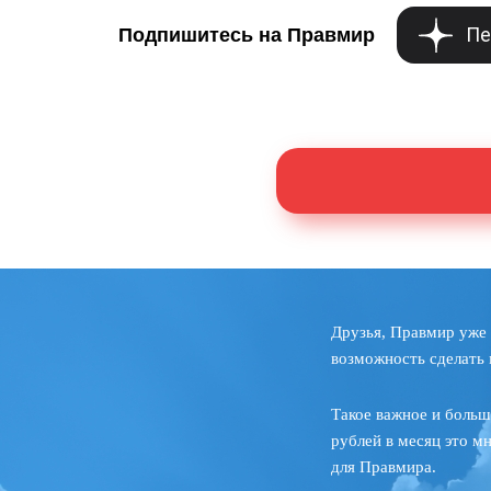
Пе
Подпишитесь на Правмир
Друзья, Правмир уже 
возможность сделать 
Такое важное и больш
рублей в месяц это м
для Правмира.