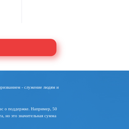
призванием - служение людям и
ас о поддержке. Например, 50
а, но это значительная сумма