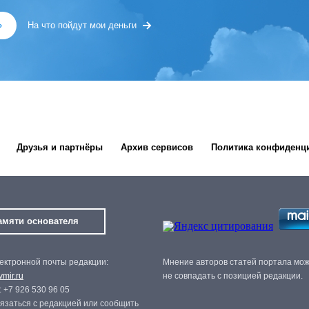
»
На что пойдут мои деньги
Друзья и партнёры
Архив сервисов
Политика конфиденц
амяти основателя
ектронной почты редакции:
Мнение авторов статей портала мо
mir.ru
не совпадать с позицией редакции.
 +7 926 530 96 05
язаться с редакцией или сообщить