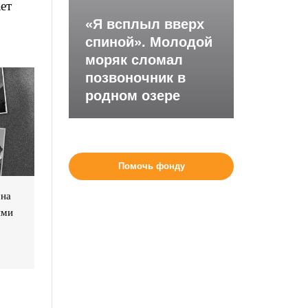
ет
«Я всплыл вверх
спиной». Молодой
моряк сломал
позвоночник в
родном озере
Помочь фонду
 на
ими