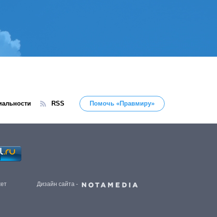
иальности
RSS
Помочь «Правмиру»
жет
Дизайн сайта -