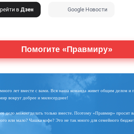
рейти в
Дзен
Google Новости
Помогите «Правмиру»
много лет вместе с вами. Вся наша команда живет общим делом и 
мир вокруг добрее и милосерднее!
ое дело можно делать только вместе. Поэтому «Правмир» просит в
ного или мало? Чашка кофе? Это не так много для семейного бюджет