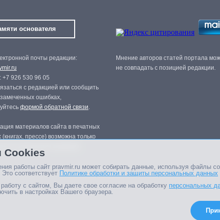
амяти основателя
ектронной почты редакции:
Мнение авторов статей портала мо
mir.ru
не совпадать с позицией редакции.
 +7 926 530 96 05
язаться с редакцией или сообщить
 замеченных ошибках,
зуйтесь
формой обратной связи
.
ация материалов сайта в печатных
 (книгах, прессе) возможна только
нного разрешения редакции.
 Cookies
ния работы сайт pravmir.ru может собирать данные, используя файлы co
 Это соответствует
Политике обработки и защиты персональных данных
работу с сайтом, Вы даете свое согласие на обработку
персональных д
ючить в настройках Вашего браузера.
При