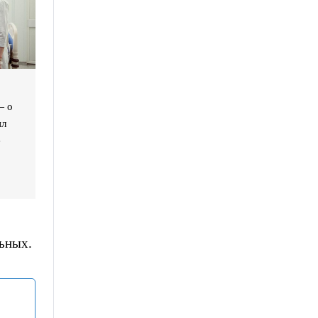
— о
ил
е
ьных.