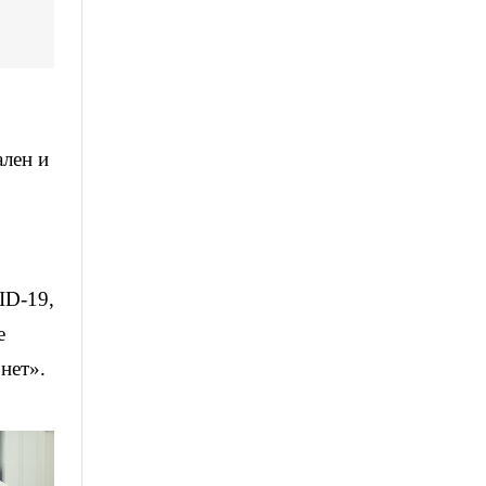
ален и
ID-19,
е
нет».