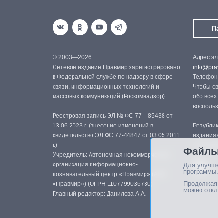
П
© 2003—2026.
Адрес эл
Сетевое издание Правмир зарегистрировано
info@prav
в Федеральной службе по надзору в сфере
Телефон:
связи, информационных технологий и
Чтобы св
массовых коммуникаций (Роскомнадзор).
обо всех
восполь
Реестровая запись ЭЛ № ФС 77 – 85438 от
13.06.2023 г. (внесение изменений в
Републик
свидетельство ЭЛ ФС 77-44847 от 03.05.2011
изданиях
г.)
с письме
Файлы
Учредитель: Автономная некоммерческая
организация информационно-
Для улучше
программы.
познавательный центр «Правмир» (АНО
Продолжая 
«Правмир») (ОГРН 1107799036730)
можно откл
Главный редактор: Данилова А.А.