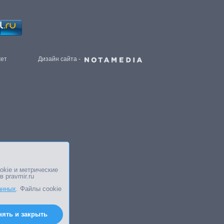
жет
Дизайн сайта -
okie и метрические
в pravmir.ru
анных
. Файлы cookie
нять и закрыть