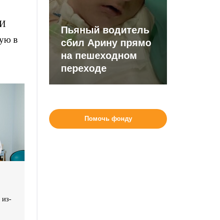
ИИ
Пьяный водитель
ную в
сбил Арину прямо
на пешеходном
переходе
Помочь фонду
 из-