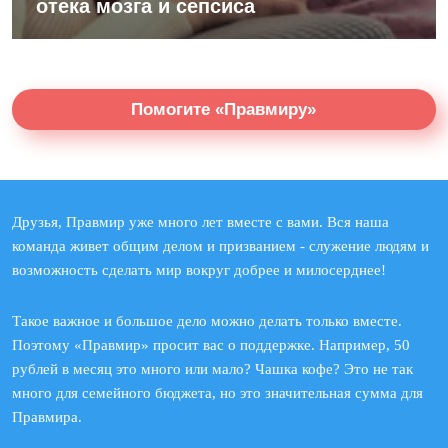
отека мозга и сепсиса
Помогите «Правмиру»
Друзья, Правмир уже много лет вместе с вами. Вся наша
команда живет общим делом и призванием - служение людям и
возможность сделать мир вокруг добрее и милосерднее!
Такое важное и большое дело можно делать только вместе.
Поэтому «Правмир» просит вас о поддержке. Например, 50
рублей в месяц это много или мало? Чашка кофе? Это не так
много для семейного бюджета, но это значительная сумма для
Правмира.