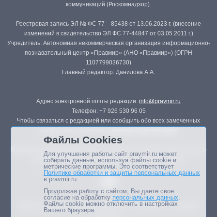
коммуникаций (Роскомнадзор).
Реестровая запись ЭЛ № ФС 77 – 85438 от 13.06.2023 г. (внесение
изменений в свидетельство ЭЛ ФС 77-44847 от 03.05.2011 г.)
Учредитель: Автономная некоммерческая организация информационно-
познавательный центр «Правмир» (АНО «Правмир») (ОГРН
1107799036730)
Главный редактор: Данилова А.А.
Адрес электронной почты редакции:
info@pravmir.ru
Телефон: +7 926 530 96 05
Чтобы связаться с редакцией или сообщить обо всех замеченных
ошибках, воспользуйтесь
формой обратной связи
.
Файлы Cookies
Републикация материалов сайта в печатных изданиях (книгах, прессе)
Для улучшения работы сайт pravmir.ru может
возможна только с письменного разрешения редакции.
собирать данные, используя файлы cookie и
метрические программы. Это соответствует
Политике обработки и защиты персональных данных
в pravmir.ru
Продолжая работу с сайтом, Вы даете свое
согласие на обработку
персональных данных
.
Файлы cookie можно отключить в настройках
Мнение авторов статей портала может не совпадать с позицией
Вашего браузера.
редакции.