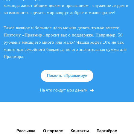
команда живет общим делом и призванием - служение людям и
возможность сделать мир вокруг добрее и милосерднее!
Такое важное и большое дело можно делать только вместе.
Поэтому «Правмир» просит вас о поддержке. Например, 50
рублей в месяц это много или мало? Чашка кофе? Это не так
много для семейного бюджета, но это значительная сумма для
Правмира.
Помочь «Правмиру»
На что пойдут мои деньги
Рассылка
О портале
Контакты
Партнёрам