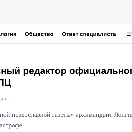
логия
Общество
Ответ специалиста
вный редактор официально
УПЦ
МИР"
ной православной газеты» архимандрит Лонги
тастрофе.