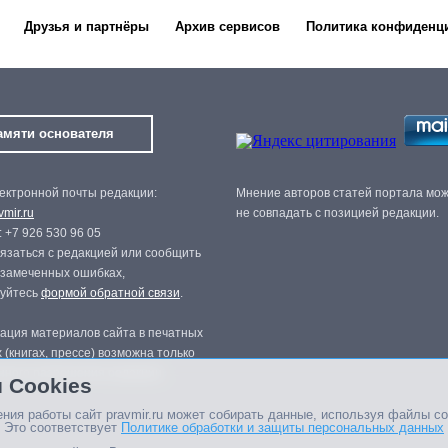
Друзья и партнёры
Архив сервисов
Политика конфиденц
амяти основателя
ектронной почты редакции:
Мнение авторов статей портала мо
mir.ru
не совпадать с позицией редакции.
 +7 926 530 96 05
язаться с редакцией или сообщить
 замеченных ошибках,
зуйтесь
формой обратной связи
.
ация материалов сайта в печатных
 (книгах, прессе) возможна только
нного разрешения редакции.
 Cookies
ния работы сайт pravmir.ru может собирать данные, используя файлы co
 Это соответствует
Политике обработки и защиты персональных данных