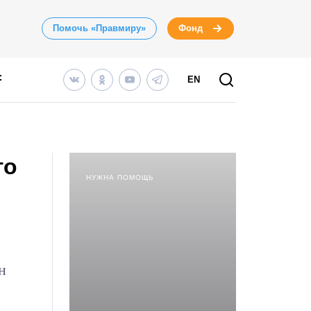
Помочь «Правмиру»
Фонд
EN
го
НУЖНА ПОМОЩЬ
н