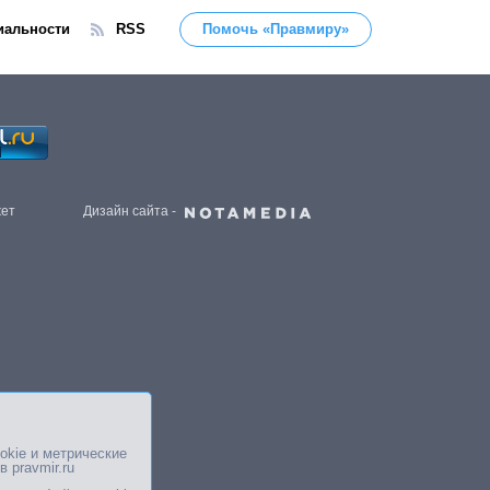
иальности
RSS
Помочь «Правмиру»
жет
Дизайн сайта -
okie и метрические
в pravmir.ru