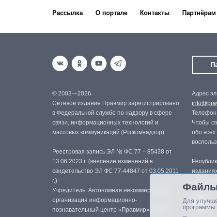
Рассылка
О портале
Контакты
Партнёрам
П
© 2003—2026.
Адрес эл
Сетевое издание Правмир зарегистрировано
info@prav
в Федеральной службе по надзору в сфере
Телефон:
связи, информационных технологий и
Чтобы св
массовых коммуникаций (Роскомнадзор).
обо всех
восполь
Реестровая запись ЭЛ № ФС 77 – 85438 от
13.06.2023 г. (внесение изменений в
Републик
свидетельство ЭЛ ФС 77-44847 от 03.05.2011
изданиях
г.)
с письме
Файлы
Учредитель: Автономная некоммерческая
организация информационно-
Для улучше
программы.
познавательный центр «Правмир» (АНО