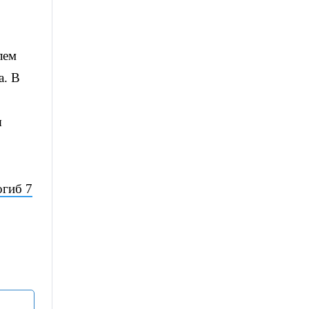
лем
а. В
я
огиб
7