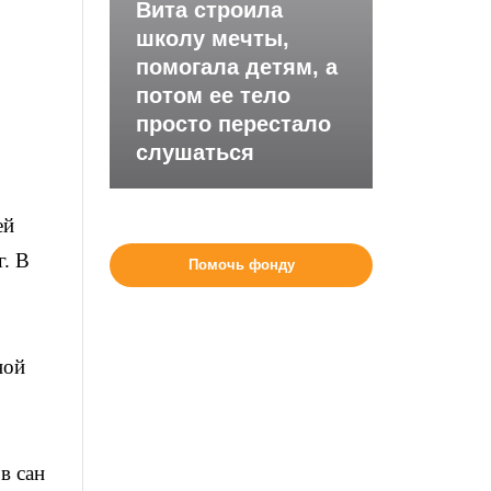
Вита строила
школу мечты,
помогала детям, а
потом ее тело
просто перестало
слушаться
ей
г. В
Помочь фонду
ной
в сан