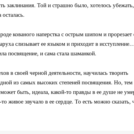
ить заклинания. Той и страшно было, хотелось убежать,
 осталась.
вроде кованого наперстка с острым шипом и прорезает 
таруха слизывает ее языком и приходит в исступление
ла посвящение, и сама стала шаманкой.
хов в своей черной деятельности, научилась творить
одной из самых высоких степеней посвящения. Но, тем
 может быть, идеала, какой-то правды в ее душе не уме
то живое звучало в ее сердце. То есть можно сказать, 