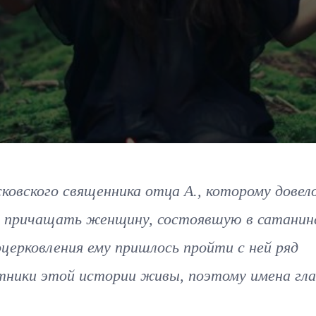
овского священника отца А., которому довел
 и причащать женщину, состоявшую в сатанин
оцерковления ему пришлось пройти с ней ряд
тники этой истории живы, поэтому имена гл