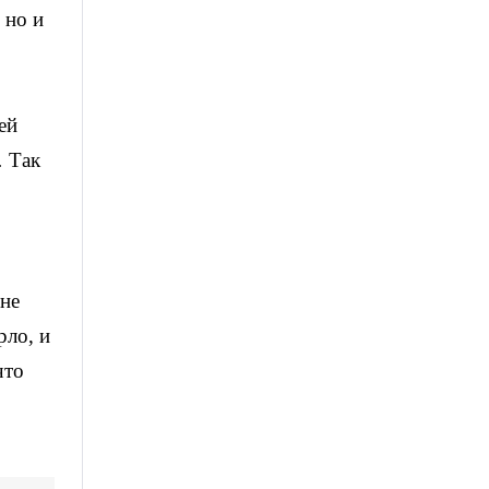
 но и
ей
… Так
 не
рло, и
что