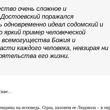
ество очень сложное и
 Достоевский поражался
 одновременно идеал содомский и
 яркий пример человеческой
– всемогущества Божия и
асти каждого человека, невзирая ни
оятельства его жизни.
оскве…
енщины на исповедь. Одна, назовем ее Людмила – в п