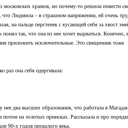
из московских храмов, но почему-то решила повести с
я, что Людмила – в страшном напряжении, ей очень тру
ая, на пальце перстенек с кусающей себя за хвост зме
к понял так, что она из нее хочет вырваться. Конечно, 
илия приложить исключительные. Это священник тоже
о раз она себя одергивала:
о у нее два высших образования, что работала в Магада
 а потом на золотых приисках. Рассказала и про порядк
але 90-х годов прошлого века.