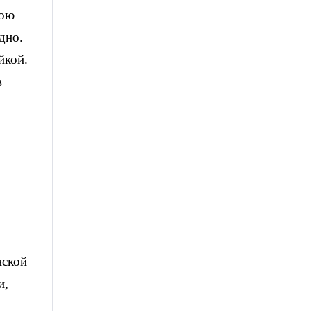
вою
дно.
йкой.
в
нской
и,