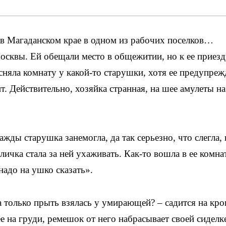
в в Магаданском крае в одном из рабочих поселков…
осквы. Ей обещали место в общежитии, но к ее приезд
сняла комнату у какой-то старушки, хотя ее предупреж
т. Действительно, хозяйка странная, на шее амулеты на
жды старушка занемогла, да так серьезно, что слегла,
ичка стала за ней ухаживать. Как-то вошла в ее комнат
надо на ушко сказать».
а только прыть взялась у умирающей? – садится на кро
ее на груди, ремешок от него набрасывает своей сиделк