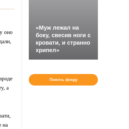
«Муж лежал на
у оно
боку, свесив ноги с
дали,
кровати, и странно
хрипел»
 вроде
Помочь фонду
у, а
вати,
е на