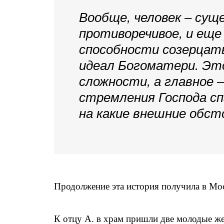
Вообще, человек – сущ
противоречивое, и еще
способности созерцать
идеал Богоматери. Это
сложности, а главное 
стремления Господа сп
на какие внешние обст
Продолжение эта история получила в М
К отцу А. в храм пришли две молодые ж