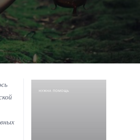
ось
НУЖНА ПОМОЩЬ
ской
авных