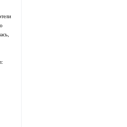
ртели
то
ась,
л: