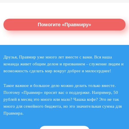
Помогите «Правмиру»
Друзья, Правмир уже много лет вместе с вами. Вся наша
команда живет общим делом и призванием - служение людям и
возможность сделать мир вокруг добрее и милосерднее!
Такое важное и большое дело можно делать только вместе.
Поэтому «Правмир» просит вас о поддержке. Например, 50
рублей в месяц это много или мало? Чашка кофе? Это не так
много для семейного бюджета, но это значительная сумма для
Правмира.