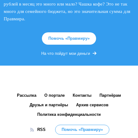
рублей в месяц это много или мало? Чашка кофе? Это не так
много для семейного бюджета, но это значительная сумма для
Правмира.
Помочь «Правмиру»
На что пойдут мои деньги
Рассылка
О портале
Контакты
Партнёрам
Друзья и партнёры
Архив сервисов
Политика конфиденциальности
RSS
Помочь «Правмиру»