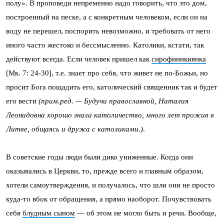
полу». В проповеди непременно надо говорить, что это дом,
построенный на песке, а с конкретным человеком, если он на
воду не перешел, поспорить невозможно, и требовать от него
иного часто жестоко и бессмысленно. Католики, кстати, так
действуют всегда. Если человек пришел как
сирофиникиянка
[Мк. 7: 24-30], т.е. знает про себя, что живет не по-Божьи, но
просит Бога пощадить его, католический священник так и будет
его вести
(прим.ред. — Будучи православной, Наталия
Леонидовна хорошо знала католичество, много лет прожив в
Литве, общаясь и дружа с католиками.)
.
В советские годы люди были дико униженные. Когда они
оказывались в Церкви, то, прежде всего и главным образом,
хотели самоутверждения, и получалось, что шли они не просто
куда-то вбок от обращения, а прямо наоборот. Почувствовать
себя
блудным сыном
— об этом не могло быть и речи. Вообще,