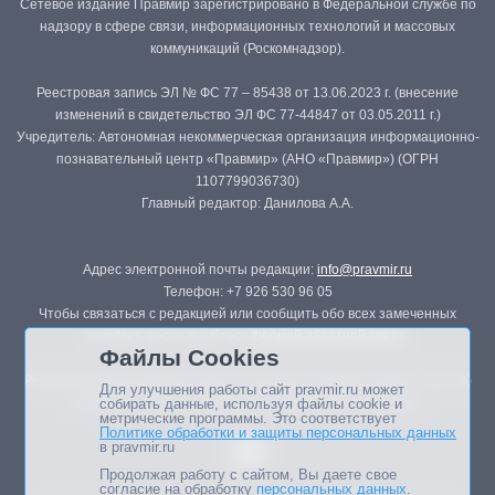
Сетевое издание Правмир зарегистрировано в Федеральной службе по
надзору в сфере связи, информационных технологий и массовых
коммуникаций (Роскомнадзор).
Реестровая запись ЭЛ № ФС 77 – 85438 от 13.06.2023 г. (внесение
изменений в свидетельство ЭЛ ФС 77-44847 от 03.05.2011 г.)
Учредитель: Автономная некоммерческая организация информационно-
познавательный центр «Правмир» (АНО «Правмир») (ОГРН
1107799036730)
Главный редактор: Данилова А.А.
Адрес электронной почты редакции:
info@pravmir.ru
Телефон: +7 926 530 96 05
Чтобы связаться с редакцией или сообщить обо всех замеченных
ошибках, воспользуйтесь
формой обратной связи
.
Файлы Cookies
Републикация материалов сайта в печатных изданиях (книгах, прессе)
Для улучшения работы сайт pravmir.ru может
возможна только с письменного разрешения редакции.
собирать данные, используя файлы cookie и
метрические программы. Это соответствует
Политике обработки и защиты персональных данных
в pravmir.ru
Продолжая работу с сайтом, Вы даете свое
согласие на обработку
персональных данных
.