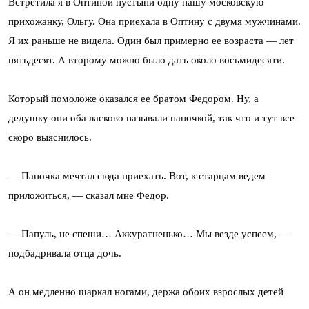
Встретила я в Оптиной пустыни одну нашу московскую
прихожанку, Ольгу. Она приехала в Оптину с двумя мужчинами.
Я их раньше не видела. Один был примерно ее возраста — лет
пятьдесят. А второму можно было дать около восьмидесяти.
Который помоложе оказался ее братом Федором. Ну, а
дедушку они оба ласково называли папочкой, так что и тут все
скоро выяснилось.
— Папочка мечтал сюда приехать. Вот, к старцам ведем
приложиться, — сказал мне Федор.
— Папуль, не спеши… Аккуратненько… Мы везде успеем, —
подбадривала отца дочь.
А он медленно шаркал ногами, держа обоих взрослых детей