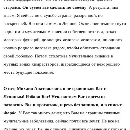
старался.
Он сумел все сделать по своему
. А результат мы
знаем. Я сейчас не о судьбе страны, разоренной, но
воскресшей. Я о нем самом, о Ленине. Окончание земного пути
в долгом и мучительном гниении собственного тела, отказ
мозговых функций, делающих человека человеком, ни одного
кровно родного человека рядом, чтобы облегчить страдания
своей любовью. Потом столетнее мучительное гниение в
мутных водах химрастворов, шарахающиеся от нехорошего
места будущие поколения.
О нет, Михаил Анатольевич, я не сравниваю Вас с
Лениным! Избави Бог! Неказистым Вас совсем не
назовешь. Вы и красавчик, и речь без запинки, и в списке
Форбс.
У Вас так много денег, что Вам не страшны тяжелые
мучительные заболевания, сейчас почти все лечат. Не все на
Родине, но лечат. Вы не одиноки. Никакого сравнения с горькой