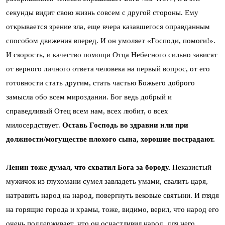
секунды видит свою жизнь совсем с другой стороны. Ему
открывается зрение зла, еще вчера казавшегося оправданным
способом движения вперед. И он умоляет «Господи, помоги!».
И скорость, и качество помощи Отца Небесного сильно зависят
от верного личного ответа человека на первый вопрос, от его
готовности стать другим, стать частью Божьего доброго
замысла обо всем мироздании. Бог
ведь добрый и
справедливый Отец всем нам, всех любит, о всех
милосердствует.
Оставь Господь во здравии или при
должности/могуществе плохого сына, хорошие пострадают.
Ленин тоже думал, что схватил Бога за бороду.
Неказистый
мужичок из глухомани сумел завладеть умами, свалить царя,
натравить народ на народ, повергнуть вековые святыни. И глядя
на горящие города и храмы, тоже, видимо, верил, что народ его
очень поддерживает, что он осчастливил народ, для него