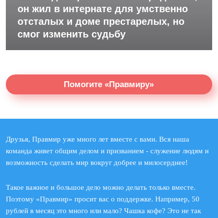
он жил в интернате для умственно
отсталых и доме престарелых, но
смог изменить судьбу
Помогите «Правмиру»
Друзья, Правмир уже много лет вместе с вами. Вся наша
команда живет общим делом и призванием - служение людям и
возможность сделать мир вокруг добрее и милосерднее!
Такое важное и большое дело можно делать только вместе.
Поэтому «Правмир» просит вас о поддержке. Например, 50
рублей в месяц это много или мало? Чашка кофе? Это не так