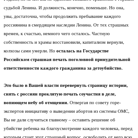
судьбой Ленина. И должность, конечно, поменьше. Но она,
увы, достаточна, чтобы продолжить пребывание каждого
россиянина в смердящем наследии Ленина. От тех страшных
времен, к счастью, немного чего осталось. Частную
собственность и храмы восстановили, капитализм вернули,
колхозы сами умерли. Но
осталась на Государстве
Российском страшная печать поголовной принудительной
ответственности каждого гражданина за детоубийство.
Это было в Вашей власти перевернуть страницу истории,
снять с россиян проклятую печать соучастия в деле,
вопиющем небу об отмщении.
Отвергая по совету горе-
экспертов инициативу о выведении абортов из системы ОМС,
Вы не дали случиться главному – оставить решение об
убийстве ребенка на благоусмотрение каждого человека, перед
которым стоит этот страшный вопрос, освободить от него всю