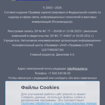
© 2003—2026.
Сетевое издание Правмир зарегистрировано в Федеральной службе по
надзору в сфере связи, информационных технологий и массовых
коммуникаций (Роскомнадзор).
Реестровая запись ЭЛ № ФС 77 – 85438 от 13.06.2023 г. (внесение
изменений в свидетельство ЭЛ ФС 77-44847 от 03.05.2011 г.)
Учредитель: Автономная некоммерческая организация информационно-
познавательный центр «Правмир» (АНО «Правмир») (ОГРН
1107799036730)
Главный редактор: Данилова А.А.
Адрес электронной почты редакции:
info@pravmir.ru
Телефон: +7 926 530 96 05
Чтобы связаться с редакцией или сообщить обо всех замеченных
ошибках, воспользуйтесь
формой обратной связи
.
Файлы Cookies
Републикация материалов сайта в печатных изданиях (книгах, прессе)
Для улучшения работы сайт pravmir.ru может
возможна только с письменного разрешения редакции.
собирать данные, используя файлы cookie и
метрические программы. Это соответствует
Политике обработки и защиты персональных данных