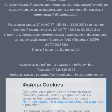
Сетевое издание Правмир зарегистрировано в Федеральной службе по
надзору в сфере связи, информационных технологий и массовых
коммуникаций (Роскомнадзор).
Реестровая запись ЭЛ № ФС 77 – 85438 от 13.06.2023 г. (внесение
изменений в свидетельство ЭЛ ФС 77-44847 от 03.05.2011 г.)
Учредитель: Автономная некоммерческая организация информационно-
познавательный центр «Правмир» (АНО «Правмир») (ОГРН
1107799036730)
Главный редактор: Данилова А.А.
Адрес электронной почты редакции:
info@pravmir.ru
Телефон: +7 926 530 96 05
Чтобы связаться с редакцией или сообщить обо всех замеченных
ошибках, воспользуйтесь
формой обратной связи
.
Файлы Cookies
Републикация материалов сайта в печатных изданиях (книгах, прессе)
Для улучшения работы сайт pravmir.ru может
возможна только с письменного разрешения редакции.
собирать данные, используя файлы cookie и
метрические программы. Это соответствует
Политике обработки и защиты персональных данных
в pravmir.ru
Продолжая работу с сайтом, Вы даете свое