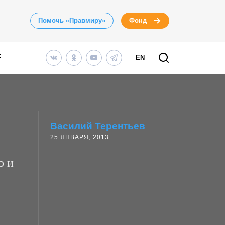
Помочь «Правмиру»
Фонд
EN
Василий Терентьев
25 ЯНВАРЯ, 2013
о и