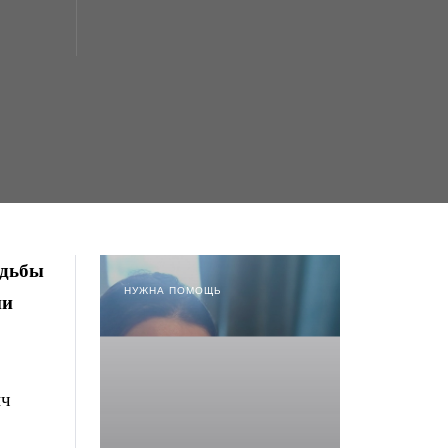
удьбы
НУЖНА ПОМОЩЬ
ии
ич