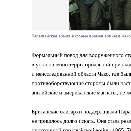
Парагвайская армия в форме времен войны в Чако
Формальный повод для вооруженного сто
в установлении территориальной принад
и неисследованной области Чако, где бы
противоборствующие стороны были настр
английские и американские магнаты, не ж
Британские олигархи поддерживали Пара
не пришлось долго искать. Она стала реа
от страшной парагвайской войны 1865–70 