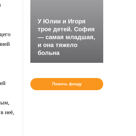
я
У Юлии и Игоря
трое детей. София
щего
— самая младшая,
нией
и она тяжело
больна
ней
Помочь фонду
вым,
в неё,
в