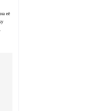
на её
ку
.