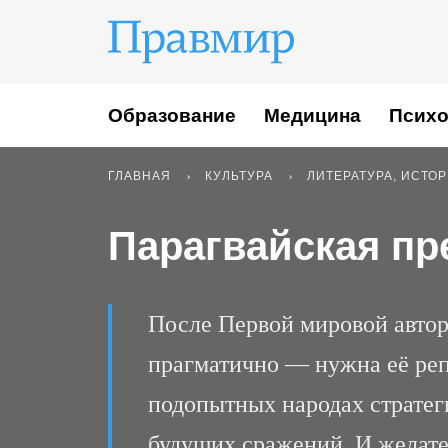
Образование
Медицина
Психо
ГЛАВНАЯ
КУЛЬТУРА
ЛИТЕРАТУРА, ИСТО
Парагвайская п
После Первой мировой авто
прагматично — нужна её реп
подопытных народах стратег
будущих сражений. И желател