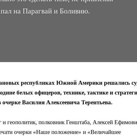
пал на Парагвай и Боливию.
банановых республиках Южной Америки решались с
одине белых офицеров, технике, тактике и стратег
очерке Василия Алексеевича Терентьева.
г и геополитик, полковник Генштаба, Алексей Ефимов
ечати очерки «Наше положение» и «Величайшее