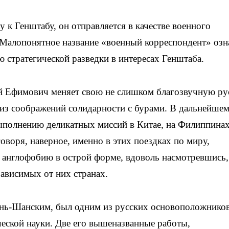
у к Генштабу, он отправляется в качестве военного
 Малопонятное название «военный корреспондент» озн
ю стратегической разведки в интересах Генштаба.
 Ефимович меняет свою не слишком благозвучную р
из соображений солидарности с бурами. В дальнейшем
выполнению деликатных миссий в Китае, на Филиппина
говоря, наверное, именно в этих поездках по миру,
, англофобию в острой форме, вдоволь насмотревшись,
зависимых от них странах.
янь-Шанским, был одним из русских основоположнико
еской науки. Две его вышеназванные работы,