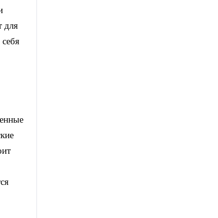
и
т для
 себя
венные
ские
оит
тся