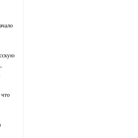
ачало
усскую
,
х
 что
в