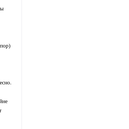
лы
 пор)
есно.
йне
т