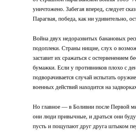
уничтожено. Забегая вперед, следует ска
Парагвая, победа, как ни удивительно, ос
Война двух недоразвитых банановых рес
подоплеки. Страны нищие, слух о возмож
заставит их сражаться с остервенением б
бумажки. Если у противников плохо с де
подворачивается случай испытать оружие
военных действий находится на задворках
Но главное — в Боливии после Первой ми
они люди привычные, и драться они будут
пусть и пощупают друг друга штыком пе