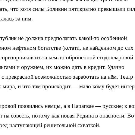
зать, что хотя силы Боливии пятикратно превышали си
талась за ним.
публик не должна предполагать какой-то особенной
ном нефтяном богатстве (кстати, не найденном до сих
еспризорников из-за кем-то оброненной стодолларовой
ньгами и оружием, их можно дать в кредит. Удачно
 с прекрасной возможностью заработать на нём. Театр
 мира, и что там происходит — мало кому будет интер
ровой появились немцы, а в Парагвае — русские; к во
 на совесть, потому как новая Родина в опасности. Во
ред наступающей решительной схваткой.