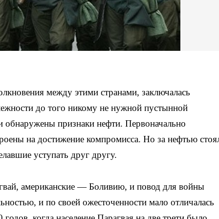
лкновения между этими странами, заключалась
лежности до того никому не нужной пустынной
ли обнаружены признаки нефти. Первоначально
оены на достижение компромисса. Но за нефтью стоя
елавшие уступать друг другу.
гвай, американские — Боливию, и повод для войны
льностью, и по своей ожесточенности мало отличалась
годов, когда население Парагвая на две трети было