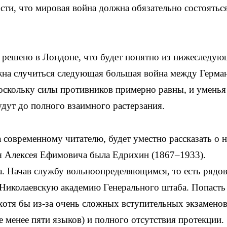
ости, что мировая война должна обязательно состоятьс
но решено в Лондоне, что будет понятно из нижеследую
олжна случиться следующая большая война между Герма
поскольку силы противников примерно равны, и уменья
будут до полного взаимного растерзания.
 современному читателю, будет уместно рассказать о 
я Алексея Ефимовича была Едрихин (1867–1933).
а. Начав службу вольноопределяющимся, то есть рядо
в Николаевскую академию Генерального штаба. Попасть 
хотя бы из-за очень сложных вступительных экзамено
 менее пяти языков) и полного отсутствия протекции.