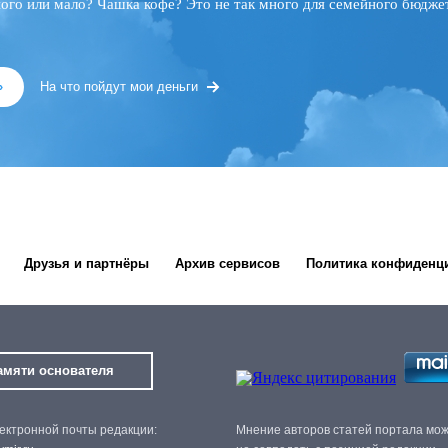
ного или мало? Чашка кофе? Это не так много для семейного бюджет
»
На что пойдут мои деньги
Друзья и партнёры
Архив сервисов
Политика конфиденц
амяти основателя
ектронной почты редакции:
Мнение авторов статей портала мо