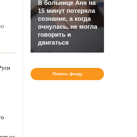
В больнице Аня на
15 минут потеряла
сознание, а когда
по
очнулась, не могла
говорить и
двигаться
Руси
Помочь фонду
то
вет на