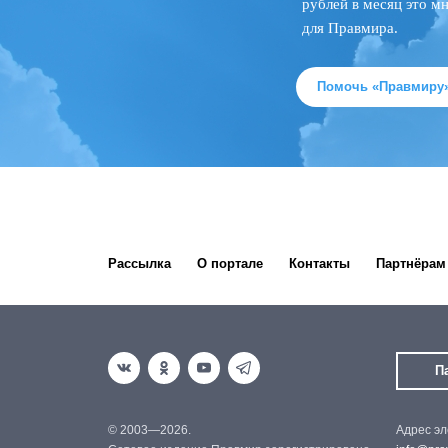
рублей в месяц это м
для Правмира.
Помочь «Правмиру
Рассылка
О портале
Контакты
Партнёрам
П
© 2003—2026.
Адрес эл