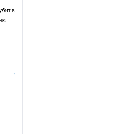
убит в
ным