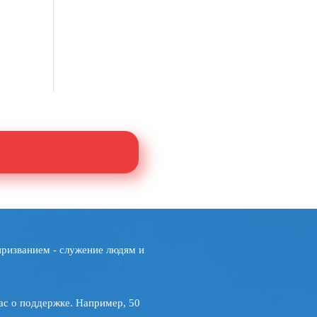
призванием - служение людям и
ас о поддержке. Например, 50