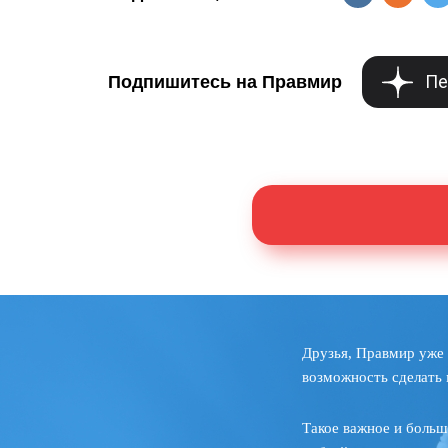
Пе
Подпишитесь на Правмир
Друзья, Правмир уже 
возможность сделать 
Такое важное и больш