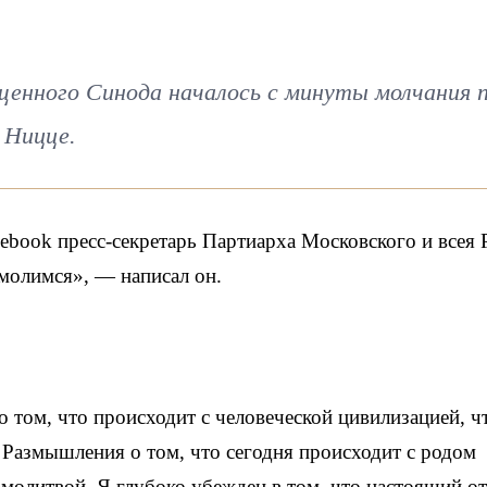
щенного Синода началось с минуты молчания 
 Ницце.
cebook пресс-секретарь Партиарха Московского и всея 
молимся», — написал он.
 том, что происходит с человеческой цивилизацией, ч
Размышления о том, что сегодня происходит с родом
олитвой. Я глубоко убежден в том, что настоящий от