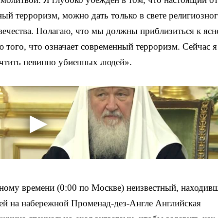
нный терроризм, можно дать только в свете религиозно
ечества. Полагаю, что мы должны приблизиться к ясн
того, что означает современный терроризм. Сейчас я
очтить невинно убиенных людей».
ному времени (0:00 по Москве) неизвестный, находив
юдей на набережной Променад-дез-Англе Английская