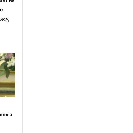
го
ому,
шийся