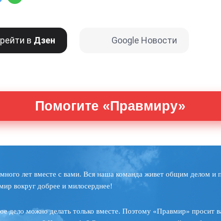
рейти в
Дзен
Google Новости
Помогите «Правмиру»
много лет вместе с вами. Вся наша команда живет общим делом и 
мир вокруг добрее и милосерднее!
ое дело можно делать только вместе. Поэтому «Правмир» просит в