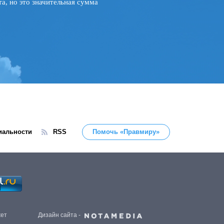
а, но это значительная сумма
иальности
RSS
Помочь «Правмиру»
жет
Дизайн сайта -