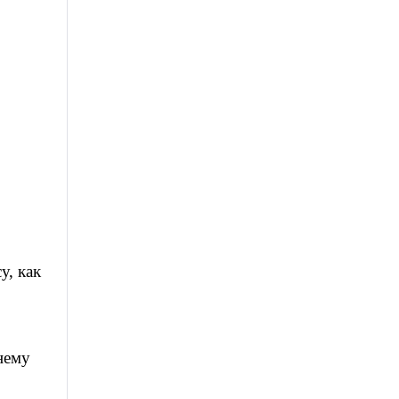
у, как
нему