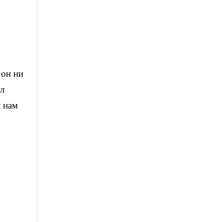
 он ни
сл
л нам