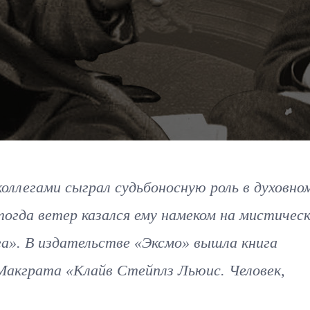
коллегами сыграл судьбоносную роль в духовно
огда ветер казался ему намеком на мистическ
а». В издательстве «Эксмо» вышла книга
Макграта «Клайв Стейплз Льюис. Человек,