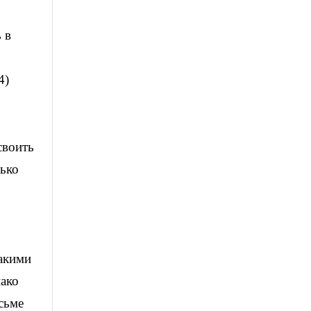
 в
4)
своить
лько
такими
ако
сьме