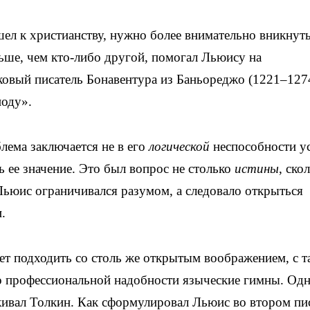
шел к христианству, нужно более внимательно вникнуть
ьше, чем кто-либо другой, помогал Льюису на
ековый писатель Бонавентура из Баньореджо (1221–127
поду».
лема заключается не в его
логической
неспособности у
ь ее значение. Это был вопрос не столько
истины
, ско
Льюис ограничивался разумом, а следовало открыться
.
ует подходить со столь же открытым воображением, с 
о профессиональной надобности языческие гимны. Одн
ркивал Толкин. Как сформулировал Льюис во втором пи