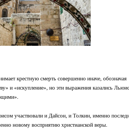
нимает крестную смерть совершенно иначе, обозначая
ву» и «искупление», но эти выражения казались Льюис
ющими».
исом участвовали и Дайсон, и Толкин, именно послед
шенно новому восприятию христианской веры.