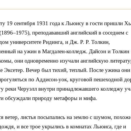
ту 19 сентября 1931 года к Льюису в гости пришли Х
(1896–1975), преподававший английский в соседнем с
ом университете Ридинга, и Дж. Р. Р. Толкин,
енный на ужин в Магдален-колледж. Дайсон и Толкин
комы, они одновременно изучали английскую литерату
е Эксетер. Вечер был тихий, теплый. После ужина они
рогуляться по Аддисон-уок, круговой пешеходной д
гу реки Черуэлл внутри принадлежавшего колледжу уча
ти обсуждали природу метафоры и мифа.
я ветер, листья посыпались на землю с шумом, похож
дождя, и все трое укрылись в комнатах Льюиса, где и