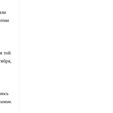
или
витии
я той
тября,
аюсь
кином
.