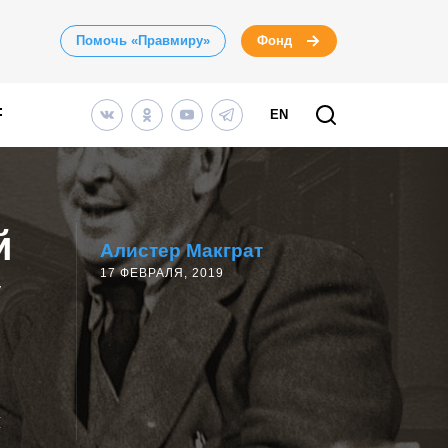
Помочь «Правмиру»
Фонд
EN
й
Алистер Макграт
17 ФЕВРАЛЯ, 2019
у
м