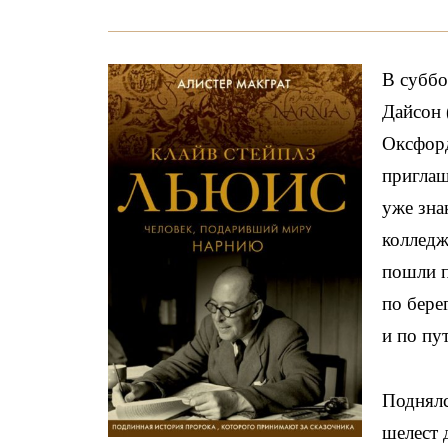
В суббо
Дайсон 
Оксфорд
приглаш
уже зна
колледж
пошли п
по бере
и по пу
Поднялс
шелест 