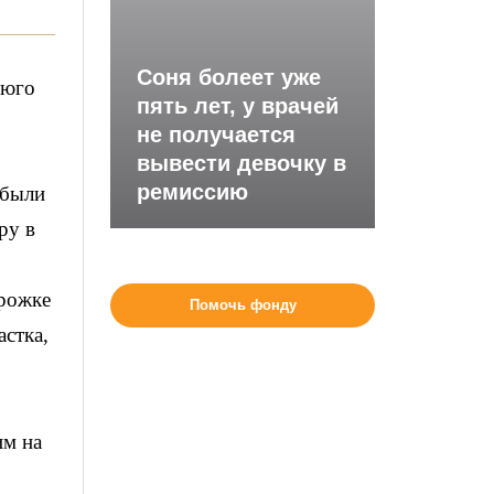
Соня болеет уже
ьюго
пять лет, у врачей
не получается
вывести девочку в
ремиссию
 были
ру в
орожке
Помочь фонду
стка,
им на