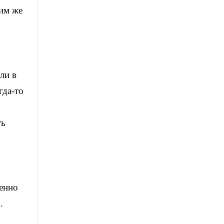
ким же
ли в
гда-то
ть
енно
.