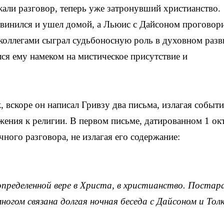
али разговор, теперь уже затронувший христианство.
извинился и ушел домой, а Льюис с Дайсоном проговор
я коллегами сыграл судьбоносную роль в духовном раз
лся ему намеком на мистическое присутствие и
, вскоре он написал Гривзу два письма, излагая событи
жения к религии. В первом письме, датированном 1 ок
ного разговора, не излагая его содержание:
определенной вере в Христа, в христианство. Постар
многом связана долгая ночная беседа с Дайсоном и Тол