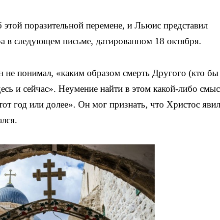
б этой поразительной перемене, и Льюис представил
ра в следующем письме, датированном 18 октября.
 не понимал, «каким образом смерть Другого (кто бы
есь и сейчас». Неумение найти в этом какой-либо смы
от год или долее». Он мог признать, что Христос яви
ался.