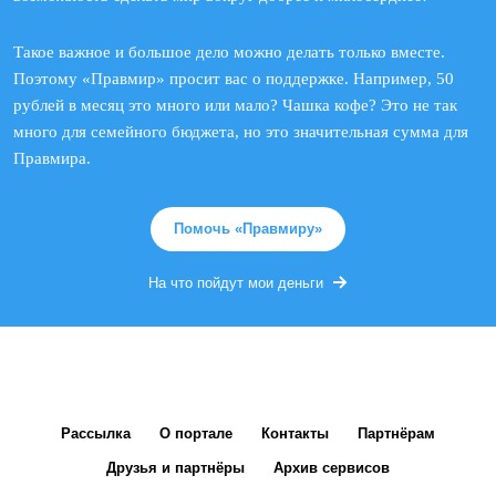
Такое важное и большое дело можно делать только вместе.
Поэтому «Правмир» просит вас о поддержке. Например, 50
рублей в месяц это много или мало? Чашка кофе? Это не так
много для семейного бюджета, но это значительная сумма для
Правмира.
Помочь «Правмиру»
На что пойдут мои деньги
Рассылка
О портале
Контакты
Партнёрам
Друзья и партнёры
Архив сервисов