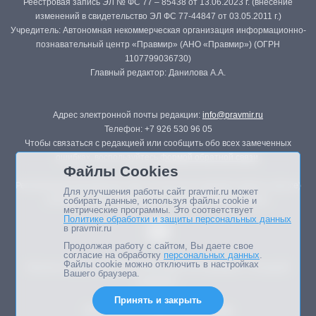
Реестровая запись ЭЛ № ФС 77 – 85438 от 13.06.2023 г. (внесение
изменений в свидетельство ЭЛ ФС 77-44847 от 03.05.2011 г.)
Учредитель: Автономная некоммерческая организация информационно-
познавательный центр «Правмир» (АНО «Правмир») (ОГРН
1107799036730)
Главный редактор: Данилова А.А.
Адрес электронной почты редакции:
info@pravmir.ru
Телефон: +7 926 530 96 05
Чтобы связаться с редакцией или сообщить обо всех замеченных
ошибках, воспользуйтесь
формой обратной связи
.
Файлы Cookies
Републикация материалов сайта в печатных изданиях (книгах, прессе)
Для улучшения работы сайт pravmir.ru может
возможна только с письменного разрешения редакции.
собирать данные, используя файлы cookie и
метрические программы. Это соответствует
Политике обработки и защиты персональных данных
в pravmir.ru
Продолжая работу с сайтом, Вы даете свое
согласие на обработку
персональных данных
.
Файлы cookie можно отключить в настройках
Мнение авторов статей портала может не совпадать с позицией
Вашего браузера.
редакции.
Принять и закрыть
Дизайн сайта -