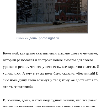
Зимний день. photosight.ru
Боже мой, как давно сказаны евангельские слова о человеке,
который разбогател и построил новые амбары для своего
урожая и решил, что все у него есть, все гарантии счастья. И
успокоился. А ему в ту же ночь было сказано: «Безумный! В
сию ночь душу твою возьмут у тебя; кому же достанется то,
что ты заготовил?»
И, конечно, здесь, в этом подспудном знании, что все равно
ничего не удержать, что впереди все равно распад и конец, —