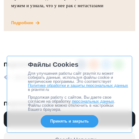
мужем и узнала, что у нее рак с метастазами
Подробнее
Файлы Cookies
Поделитесь, это важно
Для улучшения работы сайт pravmir.ru может
66 477
собирать данные, используя файлы cookie и
метрические программы. Это соответствует
Политике обработки и защиты персональных данных
в pravmir.ru
Продолжая работу с сайтом, Вы даете свое
согласие на обработку
персональных данных
.
Подпишитесь на Правмир
Файлы cookie можно отключить в настройках
Вашего браузера.
Перейти в
Дзен
Принять и закрыть