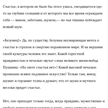
Счастье, в котором не было бы этого ужаса, гнездящегося где-
то на глубине сознания и от которого мы все время ограждаем
себя — вином, заботами, шумом,— но чья тишина побеждает
всякий шум.
«Безумец!» Да, по существу, безумна неумирающая мечта о
счастье в страхом и смертию пораженном мире. И на вершине
своей культуры человек это знает. Какой горестной
правдивостью и печалью звучат слова великого жизнелюбца
Пушкина: «На свете счастья нет»! Какой высокой печалью
пронизано всякое подлинное искусство! Только там, внизу,
шумит и горланит толпа и думает, что от шума и мутного
веселья придет счастье.
Нет, оно приходит только тогда, когда правдиво, мужественно и
глубоко вглядывается человек в жизнь, когда снимает с нее