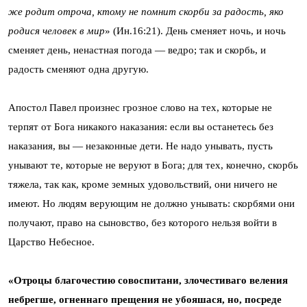
же родит отроча, ктому не помнит скорби за радость, яко
родися человек в мир
» (Ин.16:21). День сменяет ночь, и ночь
сменяет день, ненастная погода — ведро; так и скорбь, и
радость сменяют одна другую.
Апостол Павел произнес грозное слово на тех, которые не
терпят от Бога никакого наказания: если вы останетесь без
наказания, вы — незаконные дети. Не надо унывать, пусть
унывают те, которые не веруют в Бога; для тех, конечно, скорбь
тяжела, так как, кроме земных удовольствий, они ничего не
имеют. Но людям верующим не должно унывать: скорбями они
получают, право на сыновство, без которого нельзя войти в
Царство Небесное.
«Отроцы благочестию совоспитани, злочестиваго веления
небрегше, огненнаго прещения не убояшася, но, посреде