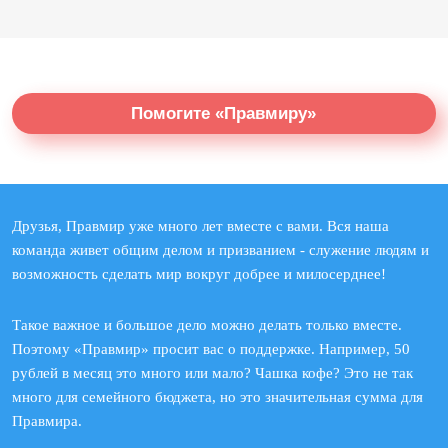
Помогите «Правмиру»
Друзья, Правмир уже много лет вместе с вами. Вся наша
команда живет общим делом и призванием - служение людям и
возможность сделать мир вокруг добрее и милосерднее!
Такое важное и большое дело можно делать только вместе.
Поэтому «Правмир» просит вас о поддержке. Например, 50
рублей в месяц это много или мало? Чашка кофе? Это не так
много для семейного бюджета, но это значительная сумма для
Правмира.