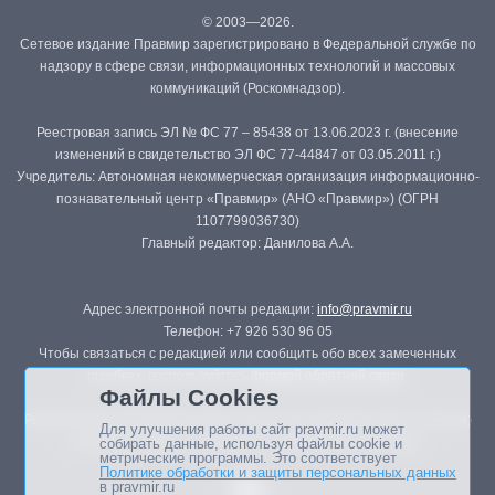
© 2003—2026.
Сетевое издание Правмир зарегистрировано в Федеральной службе по
надзору в сфере связи, информационных технологий и массовых
коммуникаций (Роскомнадзор).
Реестровая запись ЭЛ № ФС 77 – 85438 от 13.06.2023 г. (внесение
изменений в свидетельство ЭЛ ФС 77-44847 от 03.05.2011 г.)
Учредитель: Автономная некоммерческая организация информационно-
познавательный центр «Правмир» (АНО «Правмир») (ОГРН
1107799036730)
Главный редактор: Данилова А.А.
Адрес электронной почты редакции:
info@pravmir.ru
Телефон: +7 926 530 96 05
Чтобы связаться с редакцией или сообщить обо всех замеченных
ошибках, воспользуйтесь
формой обратной связи
.
Файлы Cookies
Републикация материалов сайта в печатных изданиях (книгах, прессе)
Для улучшения работы сайт pravmir.ru может
возможна только с письменного разрешения редакции.
собирать данные, используя файлы cookie и
метрические программы. Это соответствует
Политике обработки и защиты персональных данных
в pravmir.ru