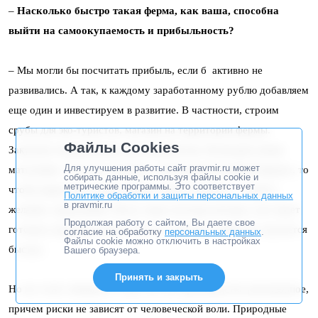
–
Насколько быстро такая ферма, как ваша, способна
выйти на самоокупаемость и прибыльность?
– Мы могли бы посчитать прибыль, если б активно не
развивались. А так, к каждому заработанному рублю добавляем
еще один и инвестируем в развитие. В частности, строим
срубы для эко-туристов, магазин на территории фермы.
Файлы Cookies
Закупаем оборудование для переработки. Возводим новые
Для улучшения работы сайт pravmir.ru может
маточники. Если же говорить о небольшой семейной ферме, то
собирать данные, используя файлы cookie и
метрические программы. Это соответствует
чтобы вырастить птицу, нужно совсем немного – сарай и
Политике обработки и защиты персональных данных
в pravmir.ru
желание, трудолюбие. Всего через полтора месяца у вас будет
Продолжая работу с сайтом, Вы даете свое
готовая к продаже птица! Так что сельское хозяйство окупается
согласие на обработку
персональных данных
.
Файлы cookie можно отключить в настройках
быстро.
Вашего браузера.
Принять и закрыть
Но не стоит забывать о том, что это производство рискованное,
причем риски не зависят от человеческой воли. Природные