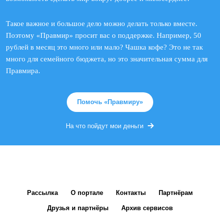
Такое важное и большое дело можно делать только вместе.
Поэтому «Правмир» просит вас о поддержке. Например, 50
рублей в месяц это много или мало? Чашка кофе? Это не так
много для семейного бюджета, но это значительная сумма для
Правмира.
Помочь «Правмиру»
На что пойдут мои деньги
Рассылка
О портале
Контакты
Партнёрам
Друзья и партнёры
Архив сервисов