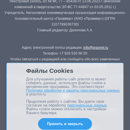
Реестровая запись ЭЛ № ФС 77 – 85438 от 13.06.2023 г. (внесение
изменений в свидетельство ЭЛ ФС 77-44847 от 03.05.2011 г.)
Учредитель: Автономная некоммерческая организация информационно-
познавательный центр «Правмир» (АНО «Правмир») (ОГРН
1107799036730)
Главный редактор: Данилова А.А.
Адрес электронной почты редакции:
info@pravmir.ru
Телефон: +7 926 530 96 05
Чтобы связаться с редакцией или сообщить обо всех замеченных
ошибках, воспользуйтесь
формой обратной связи
.
Файлы Cookies
Републикация материалов сайта в печатных изданиях (книгах, прессе)
Для улучшения работы сайт pravmir.ru может
возможна только с письменного разрешения редакции.
собирать данные, используя файлы cookie и
метрические программы. Это соответствует
Политике обработки и защиты персональных данных
в pravmir.ru
Продолжая работу с сайтом, Вы даете свое
согласие на обработку
персональных данных
.
Файлы cookie можно отключить в настройках
Мнение авторов статей портала может не совпадать с позицией
Вашего браузера.
редакции.
Принять и закрыть
Дизайн сайта -