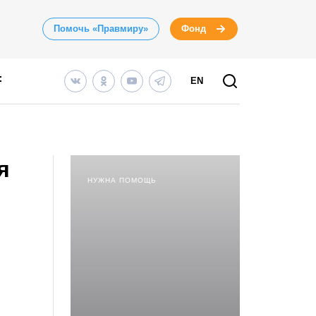
Помочь «Правмиру»
Фонд
EN
я
НУЖНА ПОМОЩЬ