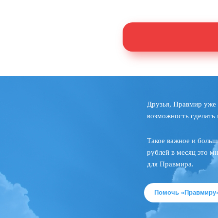
Друзья, Правмир уже 
возможность сделать 
Такое важное и больш
рублей в месяц это м
для Правмира.
Помочь «Правмиру