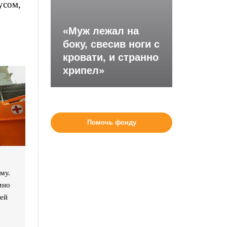
усом,
р
«Муж лежал на
боку, свесив ноги с
кровати, и странно
хрипел»
Помочь фонду
му.
мно
ией