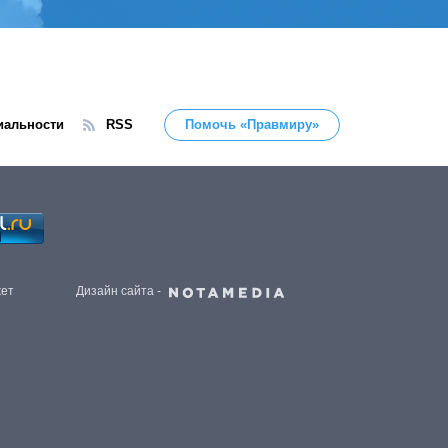
иальности
RSS
Помочь «Правмиру»
жет
Дизайн сайта -