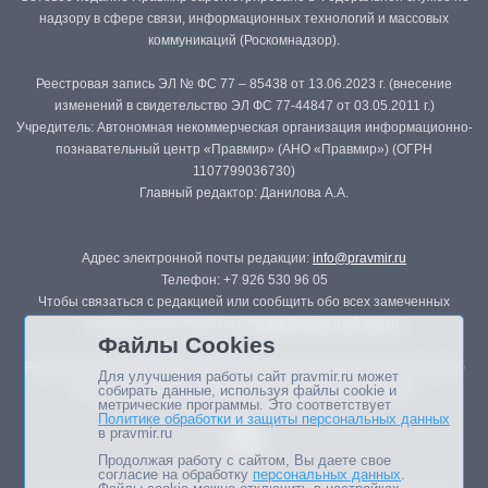
надзору в сфере связи, информационных технологий и массовых
коммуникаций (Роскомнадзор).
Реестровая запись ЭЛ № ФС 77 – 85438 от 13.06.2023 г. (внесение
изменений в свидетельство ЭЛ ФС 77-44847 от 03.05.2011 г.)
Учредитель: Автономная некоммерческая организация информационно-
познавательный центр «Правмир» (АНО «Правмир») (ОГРН
1107799036730)
Главный редактор: Данилова А.А.
Адрес электронной почты редакции:
info@pravmir.ru
Телефон: +7 926 530 96 05
Чтобы связаться с редакцией или сообщить обо всех замеченных
ошибках, воспользуйтесь
формой обратной связи
.
Файлы Cookies
Републикация материалов сайта в печатных изданиях (книгах, прессе)
Для улучшения работы сайт pravmir.ru может
возможна только с письменного разрешения редакции.
собирать данные, используя файлы cookie и
метрические программы. Это соответствует
Политике обработки и защиты персональных данных
в pravmir.ru
Продолжая работу с сайтом, Вы даете свое
согласие на обработку
персональных данных
.