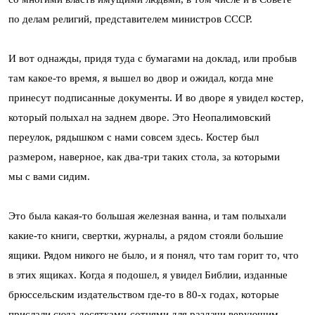
по делам религий, представителем министров СССР.
И вот однажды, придя туда с бумагами на доклад, или пробыв
там какое-то время, я вышел во двор и ожидал, когда мне
принесут подписанные документы. И во дворе я увидел костер,
который полыхал на заднем дворе. Это Неопалимовский
переулок, рядышком с нами совсем здесь. Костер был
размером, наверное, как два-три таких стола, за которыми
мы с вами сидим.
Это была какая-то большая железная ванна, и там полыхали
какие-то книги, свертки, журналы, а рядом стояли большие
ящики. Рядом никого не было, и я понял, что там горит то, что
в этих ящиках. Когда я подошел, я увидел Библии, изданные
брюссельским издательством где-то в 80-х годах, которые
прислали сюда десятками-сотнями для раздачи верующим