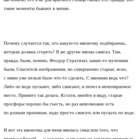
такие моменты бывают в жизни.
Почему случается так, что какую-то иконочку подбираешь,
которая должна сгореть? Я же другие иконы сжигал. Там,
правда, были, помню, Феодор Стратилат, какие-то мученики
были, Спасителя изображения, но совершенно старые, ясно,
с ними уже нельзя было что-то сделать. С иконами ведь что?
Либо по воде пускают, либо сжигают, и пепел в непопираемое
место. Принято так делать. Кстати, имейте в виду, старые
просфоры хорошо бы съесть, но раз невозможно есть
по разным причинам, надо просто сжигать или пускать по воде.
И вот эта иконочка для меня явилась смыслом того, что
промысл Божий — у каждого, и ни один не оставлен милостью