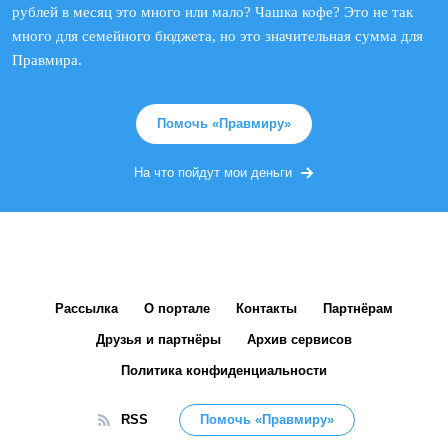
рублей в месяц это много или мало? Чашка кофе? Это не так
много для семейного бюджета, но это значительная сумма для
Правмира.
Помочь «Правмиру»
На что пойдут мои деньги
Рассылка
О портале
Контакты
Партнёрам
Друзья и партнёры
Архив сервисов
Политика конфиденциальности
RSS
Помочь «Правмиру»