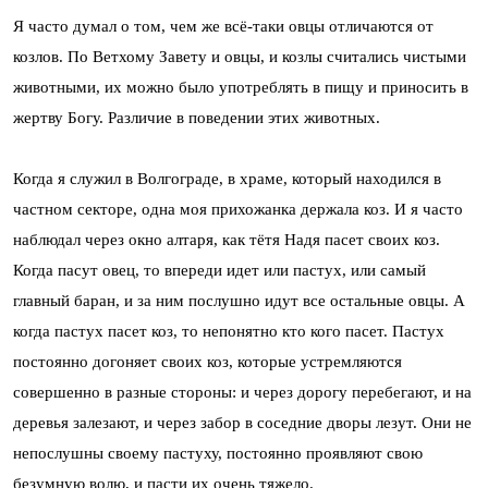
Я часто думал о том, чем же всё-таки овцы отличаются от
козлов. По Ветхому Завету и овцы, и козлы считались чистыми
животными, их можно было употреблять в пищу и приносить в
жертву Богу. Различие в поведении этих животных.
Когда я служил в Волгограде, в храме, который находился в
частном секторе, одна моя прихожанка держала коз. И я часто
наблюдал через окно алтаря, как тётя Надя пасет своих коз.
Когда пасут овец, то впереди идет или пастух, или самый
главный баран, и за ним послушно идут все остальные овцы. А
когда пастух пасет коз, то непонятно кто кого пасет. Пастух
постоянно догоняет своих коз, которые устремляются
совершенно в разные стороны: и через дорогу перебегают, и на
деревья залезают, и через забор в соседние дворы лезут. Они не
непослушны своему пастуху, постоянно проявляют свою
безумную волю, и пасти их очень тяжело.