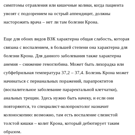
симптомы отравления или кишечные колики, когда пациента
увозят с подозрением на острый аппендицит, должны
насторожить врача – нет ли там болезни Крона.
Еще для обоих видов ВЗК характерна общая слабость, которая
связана с воспалением, в большей степени она характерна для
болезни Крона. Для данного заболевания также характерна
анемия – снижение гемоглобина. Может быть лихорадка или
субфебрильная температура 37,2 – 37,4. Болезнь Крона может
начинаться с перианальных поражений, парапроктитов
(воспалительное заболевание параректальной клетчатки),
анальных трещин. Здесь нужно быть начеку, и если они
повторяются, то специалист-колопроктолог назначит
колоноскопию: возможно, там есть воспаление слизистой
толстой кишки – колит Крона, который дебютирует таким
образом.